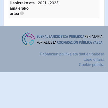
Hasierako eta
2021 - 2023
amaierako
urtea
Pribatasun politika eta datuen babesa
Lege oharra
Cookie politika