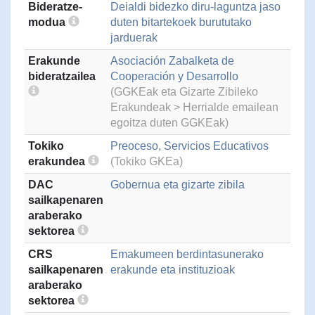
Bideratze-
Deialdi bidezko diru-laguntza jaso
modua
duten bitartekoek burututako
jarduerak
Erakunde
Asociación Zabalketa de
bideratzailea
Cooperación y Desarrollo
(GGKEak eta Gizarte Zibileko
Erakundeak > Herrialde emailean
egoitza duten GGKEak)
Tokiko
Preoceso, Servicios Educativos
erakundea
(Tokiko GKEa)
DAC
Gobernua eta gizarte zibila
sailkapenaren
araberako
sektorea
CRS
Emakumeen berdintasunerako
sailkapenaren
erakunde eta instituzioak
araberako
sektorea