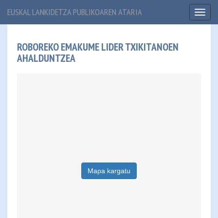
EUSKAL LANKIDETZA PUBLIKOAREN ATARIA
Toggl
naviga
ROBOREKO EMAKUME LIDER TXIKITANOEN
AHALDUNTZEA
Mapa kargatu