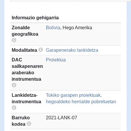
Informazio gehigarria
Zonalde
Bolivia
, Hego Amerika
geografikoa
Modalitatea
Garapenerako lankidetza
DAC
Proiektua
sailkapenaren
araberako
instrumentua
Lankidetza-
Tokiko garapen proiektuak,
instrumentua
hegoaldeko herrialde pobretuetan
Barruko
2021-LANK-07
kodea