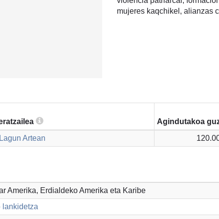
violencia patriarcal, formac
mujeres kaqchikel, alianzas 
eratzailea
Agindutakoa guz
 Lagun Artean
120.0
par Amerika, Erdialdeko Amerika eta Karibe
 lankidetza