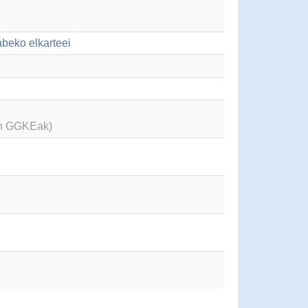
abeko elkarteei
en GGKEak)