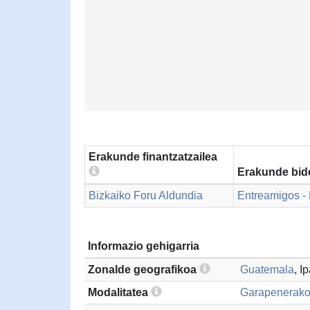
Erakunde finantzatzailea
Erakunde bid
Bizkaiko Foru Aldundia
Entreamigos -
Informazio gehigarria
Zonalde geografikoa
Guatemala
, I
Modalitatea
Garapenerako