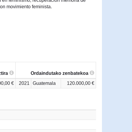
ión en feminismo, recuperación memoria de
con movimiento feminista.
tira
Ordaindutako zenbatekoa
00,00 €
2021
Guatemala
120.000,00 €