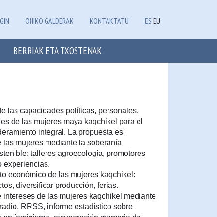
GIN
OHIKO GALDERAK
KONTAKTATU
ES
EU
BERRIAK ETA TXOSTENAK
 de las capacidades políticas, personales,
les de las mujeres maya kaqchikel para el
eramiento integral. La propuesta es:
e las mujeres mediante la soberanía
ostenible: talleres agroecología, promotores
o experiencias.
to económico de las mujeres kaqchikel:
tos, diversificar producción, ferias.
 e intereses de las mujeres kaqchikel mediante
 radio, RRSS, informe estadístico sobre