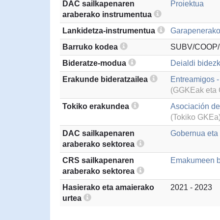
DAC sailkapenaren
Proiektua
araberako instrumentua
Lankidetza-instrumentua
Garapenerako 
Barruko kodea
SUBV/COOP/
Bideratze-modua
Deialdi bidezk
Erakunde bideratzailea
Entreamigos -
(GGKEak eta G
Tokiko erakundea
Asociación de
(Tokiko GKEa
DAC sailkapenaren
Gobernua eta g
araberako sektorea
CRS sailkapenaren
Emakumeen ber
araberako sektorea
Hasierako eta amaierako
2021 - 2023
urtea