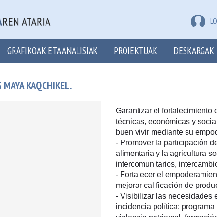
LO
GRAFIKOAK ETA ANALISIAK
PROIEKTUAK
DESKARGAK
 MAYA KAQCHIKEL.
Garantizar el fortalecimiento
técnicas, económicas y socia
buen vivir mediante su empod
- Promover la participación d
alimentaria y la agricultura s
intercomunitarios, intercambi
- Fortalecer el empoderamien
mejorar calificación de produc
- Visibilizar las necesidades
incidencia política: programa