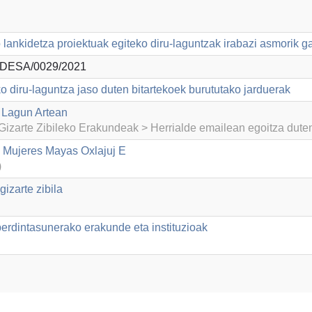
lankidetza proiektuak egiteko diru-laguntzak irabazi asmorik g
DESA/0029/2021
o diru-laguntza jaso duten bitartekoek burututako jarduerak
 Lagun Artean
izarte Zibileko Erakundeak > Herrialde emailean egoitza dut
 Mujeres Mayas Oxlajuj E
)
izarte zibila
dintasunerako erakunde eta instituzioak