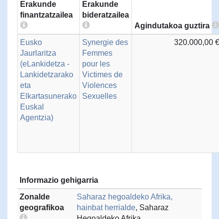
Erakunde
Erakunde
finantzatzailea
bideratzailea
Agindutakoa guztira
Eusko
Synergie des
320.000,00 
Jaurlaritza
Femmes
(eLankidetza -
pour les
Lankidetzarako
Victimes de
eta
Violences
Elkartasunerako
Sexuelles
Euskal
Agentzia)
Informazio gehigarria
Zonalde
Saharaz hegoaldeko Afrika,
geografikoa
hainbat herrialde
, Saharaz
Hegoaldeko Afrika