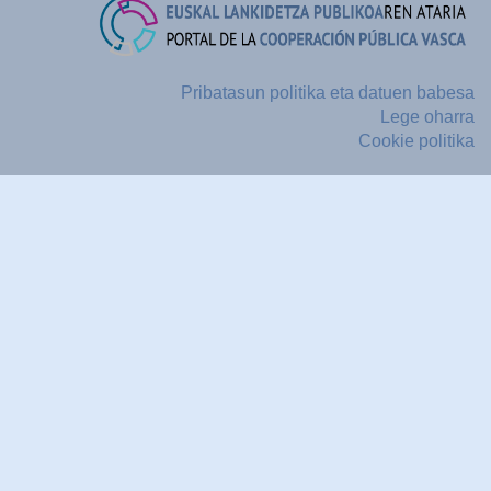
Pribatasun politika eta datuen babesa
Lege oharra
Cookie politika