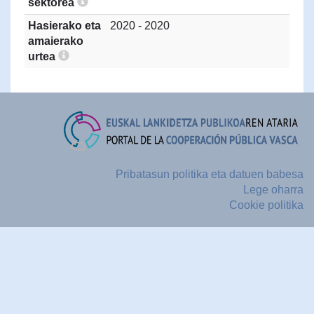
sektorea
Hasierako eta
2020 - 2020
amaierako
urtea
Pribatasun politika eta datuen babesa
Lege oharra
Cookie politika