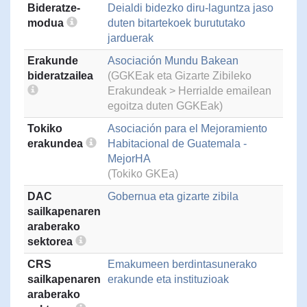
Bideratze-
Deialdi bidezko diru-laguntza jaso
modua
duten bitartekoek burututako
jarduerak
Erakunde
Asociación Mundu Bakean
bideratzailea
(GGKEak eta Gizarte Zibileko
Erakundeak > Herrialde emailean
egoitza duten GGKEak)
Tokiko
Asociación para el Mejoramiento
erakundea
Habitacional de Guatemala -
MejorHA
(Tokiko GKEa)
DAC
Gobernua eta gizarte zibila
sailkapenaren
araberako
sektorea
CRS
Emakumeen berdintasunerako
sailkapenaren
erakunde eta instituzioak
araberako