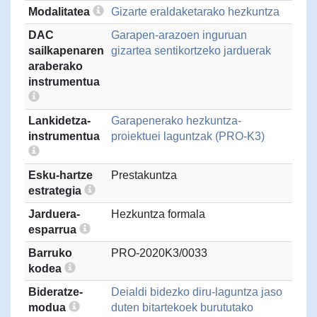
Modalitatea
Gizarte eraldaketarako hezkuntza
DAC
Garapen-arazoen inguruan
sailkapenaren
gizartea sentikortzeko jarduerak
araberako
instrumentua
Lankidetza-
Garapenerako hezkuntza-
instrumentua
proiektuei laguntzak (PRO-K3)
Esku-hartze
Prestakuntza
estrategia
Jarduera-
Hezkuntza formala
esparrua
Barruko
PRO-2020K3/0033
kodea
Bideratze-
Deialdi bidezko diru-laguntza jaso
modua
duten bitartekoek burututako