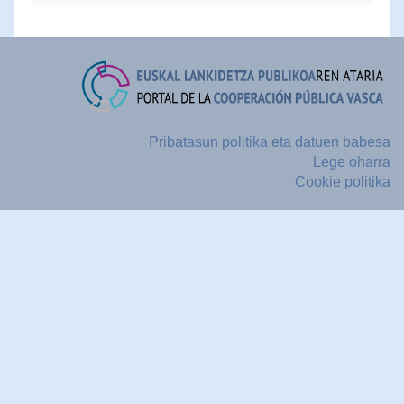
Pribatasun politika eta datuen babesa
Lege oharra
Cookie politika