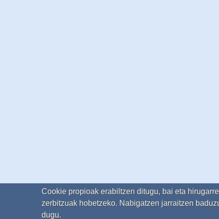
Cookie propioak erabiltzen ditugu, bai eta hirugarr
zerbitzuak hobetzeko. Nabigatzen jarraitzen baduzu
dugu.