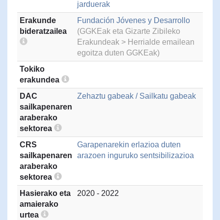
jarduerak
Erakunde
Fundación Jóvenes y Desarrollo
bideratzailea
(GGKEak eta Gizarte Zibileko
Erakundeak > Herrialde emailean
egoitza duten GGKEak)
Tokiko
erakundea
DAC
Zehaztu gabeak / Sailkatu gabeak
sailkapenaren
araberako
sektorea
CRS
Garapenarekin erlazioa duten
sailkapenaren
arazoen inguruko sentsibilizazioa
araberako
sektorea
Hasierako eta
2020 - 2022
amaierako
urtea