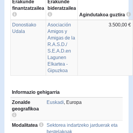
Erakunde
Erakunde
finantzatzailea
bideratzailea
Agindutakoa guztira
Donostiako
Asociación
3.500,00 €
Udala
Amigos y
Amigas de la
R.A.S.D./
S.E.A.D.en
Lagunen
Elkartea -
Gipuzkoa
Informazio gehigarria
Zonalde
Euskadi
, Europa
geografikoa
Modalitatea
Sektorea indartzeko jarduerak eta
bestelakoak