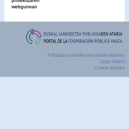
proiektuaren
webgunean
Pribatasun politika eta datuen babesa
Lege oharra
Cookie politika