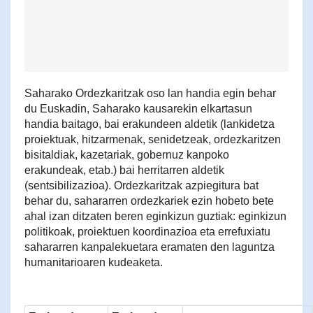
Saharako Ordezkaritzak oso lan handia egin behar
du Euskadin, Saharako kausarekin elkartasun
handia baitago, bai erakundeen aldetik (lankidetza
proiektuak, hitzarmenak, senidetzeak, ordezkaritzen
bisitaldiak, kazetariak, gobernuz kanpoko
erakundeak, etab.) bai herritarren aldetik
(sentsibilizazioa). Ordezkaritzak azpiegitura bat
behar du, sahararren ordezkariek ezin hobeto bete
ahal izan ditzaten beren eginkizun guztiak: eginkizun
politikoak, proiektuen koordinazioa eta errefuxiatu
sahararren kanpalekuetara eramaten den laguntza
humanitarioaren kudeaketa.