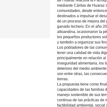
de Huaraz reactiva la Parroqu
mediante Cáritas de Huaraz se
comunidades, desde entonces
destinados a impulsar el des
de un proceso de mejora del p
ganado lechero. En el año 201
altoandina, ocasionaron la pé
los pequeños productores sol
y también a organizar sus fin
Los pobladores de las comuni
tener una calidad de vida dig
principalmente en relación al
inseguridad alimentaria, los 
deterioro del medio ambiente,
son entre otras, las consecu
tierras.
La propuesta tiene como final
capacidades de las familias d
manejo sostenible de sus ter
continua de las prácticas de 
factibilidad ambiental, social