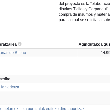
del proyecto es la “elaboraci
distritos Ticllos y Corpanqui”
compra de insumos y material
para la cual se solicita la s
ratzailea
Agindutakoa guz
anas de Bilbao
14.9
merika
 lankidetza
etuetan ekintza puntualak egiteko diru-laguntzak