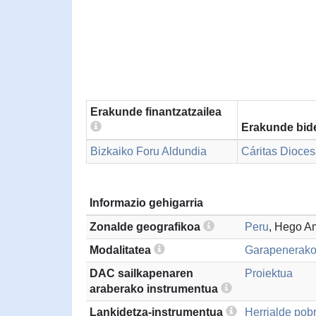
Erakunde finantzatzailea
Erakunde bide
Bizkaiko Foru Aldundia
Cáritas Dioces
Informazio gehigarria
Zonalde geografikoa
Peru
, Hego A
Modalitatea
Garapenerako
DAC sailkapenaren
Proiektua
araberako instrumentua
Lankidetza-instrumentua
Herrialde pobr