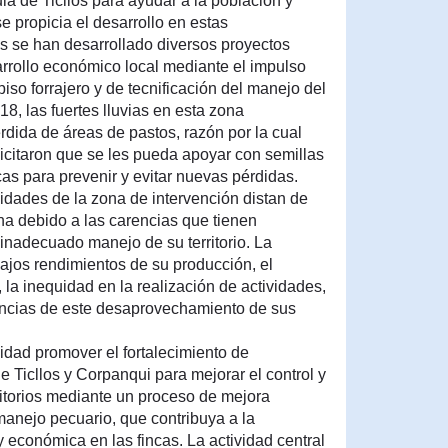
ia de Ticllos para ayudar a la población y
 propicia el desarrollo en estas
 se han desarrollado diversos proyectos
arrollo económico local mediante el impulso
iso forrajero y de tecnificación del manejo del
8, las fuertes lluvias en esta zona
rdida de áreas de pastos, razón por la cual
icitaron que se les pueda apoyar con semillas
cas para prevenir y evitar nuevas pérdidas.
dades de la zona de intervención distan de
na debido a las carencias que tienen
 inadecuado manejo de su territorio. La
bajos rendimientos de su producción, el
 la inequidad en la realización de actividades,
encias de este desaprovechamiento de sus
idad promover el fortalecimiento de
e Ticllos y Corpanqui para mejorar el control y
ritorios mediante un proceso de mejora
manejo pecuario, que contribuya a la
 y económica en las fincas. La actividad central