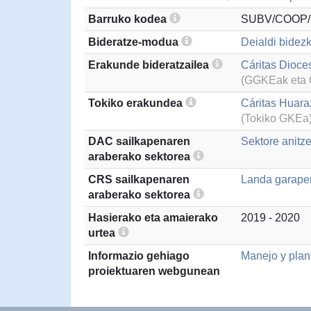
Barruko kodea
SUBV/COOP/
Bideratze-modua
Deialdi bidezk
Erakunde bideratzailea
Cáritas Dioce
(GGKEak eta G
Tokiko erakundea
Cáritas Huara
(Tokiko GKEa
DAC sailkapenaren
Sektore anitz
araberako sektorea
CRS sailkapenaren
Landa garape
araberako sektorea
Hasierako eta amaierako
2019 - 2020
urtea
Informazio gehiago
Manejo y plani
proiektuaren webgunean