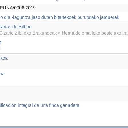
PUNA/0006/2019
o diru-laguntza jaso duten bitartekoek burututako jarduerak
sanas de Bilbao
izarte Zibileko Erakundeak > Herrialde emaileko bestelako ir
z
)
ekoa
na
ficación integral de una finca ganadera