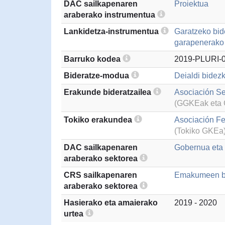
DAC sailkapenaren
Proiektua
araberako instrumentua
Lankidetza-instrumentua
Garatzeko bid
garapenerako 
Barruko kodea
2019-PLURI-0
Bideratze-modua
Deialdi bidezk
Erakunde bideratzailea
Asociación S
(GGKEak eta G
Tokiko erakundea
Asociación F
(Tokiko GKEa
DAC sailkapenaren
Gobernua eta g
araberako sektorea
CRS sailkapenaren
Emakumeen ber
araberako sektorea
Hasierako eta amaierako
2019 - 2020
urtea