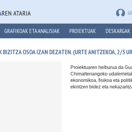
LO
GRAFIKOAK ETA ANALISIAK
PROIEKTUAK
DESKARGAK
IZITZA OSOA IZAN DEZATEN. (URTE ANITZEKOA, 2/3 U
Proiektuaren helburua da G
Chimaltenangoko udalerriet
ekonomikoa, fisikoa eta polit
ekintzen bidez eta nekazarit