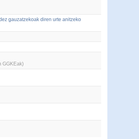
idez gauzatzekoak diren urte anitzeko
en GGKEak)