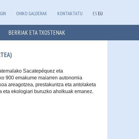
GIN
OHIKO GALDERAK
KONTAKTATU
ES
EU
BERRIAK ETA TXOSTENAK
RTEA)
uatemalako Sacatepéquez eta
ako 900 emakume maiarren autonomia
ikoa areagotzea, prestakuntza eta antolaketa
za eta ekologiari buruzko aholkuak emanez.