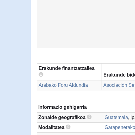
Erakunde finantzatzailea
Erakunde bid
Arabako Foru Aldundia
Asociación S
Informazio gehigarria
Zonalde geografikoa
Guatemala
, I
Modalitatea
Garapenerako