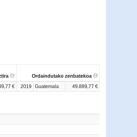
tira
Ordaindutako zenbatekoa
89,77 €
2019
Guatemala
49.889,77 €