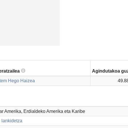
eratzailea
Agindutakoa guz
etem Hego Haizea
49.8
par Amerika, Erdialdeko Amerika eta Karibe
 lankidetza