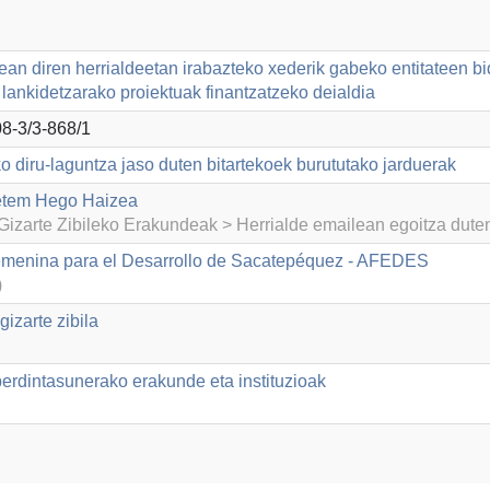
ean diren herrialdeetan irabazteko xederik gabeko entitateen b
lankidetzarako proiektuak finantzatzeko deialdia
8-3/3-868/1
o diru-laguntza jaso duten bitartekoek burututako jarduerak
etem Hego Haizea
izarte Zibileko Erakundeak > Herrialde emailean egoitza dut
emenina para el Desarrollo de Sacatepéquez - AFEDES
)
izarte zibila
dintasunerako erakunde eta instituzioak