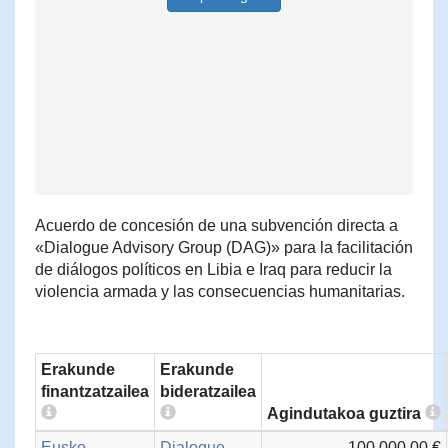
Acuerdo de concesión de una subvención directa a
«Dialogue Advisory Group (DAG)» para la facilitación
de diálogos políticos en Libia e Iraq para reducir la
violencia armada y las consecuencias humanitarias.
Erakunde
Erakunde
finantzatzailea
bideratzailea
Agindutakoa guztira
Eusko
Dialogue
100.000,00 €