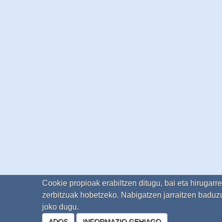
Cookie propioak erabiltzen ditugu, bai eta hirugarr
zerbitzuak hobetzeko. Nabigatzen jarraitzen baduzu
joko dugu.
ADOS
INFORMAZIO GEHIAGO