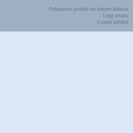
Pribatasun politika eta datuen babesa
Lege oharra
Cookie politika