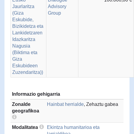
Jaurlaritza
Advisory
(Giza
Group
Eskubide,
Bizikidetza eta
Lankidetzaren
Idazkaritza
Nagusia
(Biktima eta
Giza
Eskubideen
Zuzendaritza))
Informazio gehigarria
Zonalde
Hainbat herrialde
, Zehaztu gabea
geografikoa
Modalitatea
Ekintza humanitarioa eta
larrialdikoa