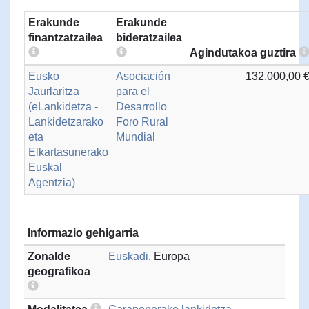
Erakunde
Erakunde
finantzatzailea
bideratzailea
Agindutakoa guztira
Eusko
Asociación
132.000,00 
Jaurlaritza
para el
(eLankidetza -
Desarrollo
Lankidetzarako
Foro Rural
eta
Mundial
Elkartasunerako
Euskal
Agentzia)
Informazio gehigarria
Zonalde
Euskadi
, Europa
geografikoa