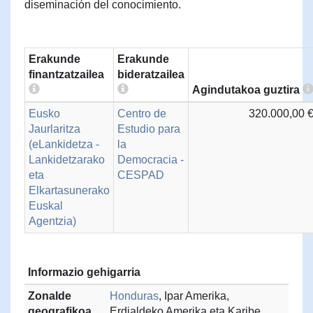
diseminación del conocimiento.
Erakunde
Erakunde
finantzatzailea
bideratzailea
Agindutakoa guztira
Eusko
Centro de
320.000,00 
Jaurlaritza
Estudio para
(eLankidetza -
la
Lankidetzarako
Democracia -
eta
CESPAD
Elkartasunerako
Euskal
Agentzia)
Informazio gehigarria
Zonalde
Honduras
, Ipar Amerika,
geografikoa
Erdialdeko Amerika eta Karibe