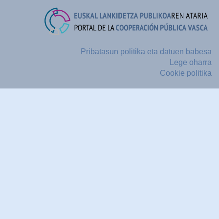
Pribatasun politika eta datuen babesa
Lege oharra
Cookie politika