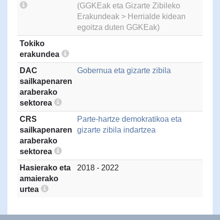
(GGKEak eta Gizarte Zibileko
Erakundeak > Herrialde kidean
egoitza duten GGKEak)
Tokiko
erakundea
DAC
Gobernua eta gizarte zibila
sailkapenaren
araberako
sektorea
CRS
Parte-hartze demokratikoa eta
sailkapenaren
gizarte zibila indartzea
araberako
sektorea
Hasierako eta
2018 - 2022
amaierako
urtea