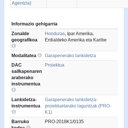
Agentzia)
Informazio gehigarria
Zonalde
Honduras
, Ipar Amerika,
geografikoa
Erdialdeko Amerika eta Karibe
Modalitatea
Garapenerako lankidetza
DAC
Proiektua
sailkapenaren
araberako
instrumentua
Lankidetza-
Garapenerako lankidetza-
instrumentua
proiektuetarako laguntzak (PRO-
K1)
Barruko
PRO-2018K1/0135
kodea