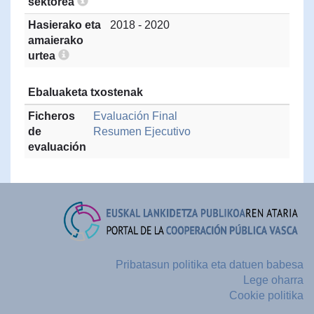
sektorea
Hasierako eta
2018 - 2020
amaierako
urtea
Ebaluaketa txostenak
Ficheros
Evaluación Final
de
Resumen Ejecutivo
evaluación
Pribatasun politika eta datuen babesa
Lege oharra
Cookie politika