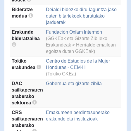
Bideratze-
Deialdi bidezko diru-laguntza jaso
modua
duten bitartekoek burututako
jarduerak
Erakunde
Fundación Oxfam Intermón
bideratzailea
(GGKEak eta Gizarte Zibileko
Erakundeak > Herrialde emailean
egoitza duten GGKEak)
Tokiko
Centro de Estudios de la Mujer
erakundea
Honduras - CEM-H
(Tokiko GKEa)
DAC
Gobernua eta gizarte zibila
sailkapenaren
araberako
sektorea
CRS
Emakumeen berdintasunerako
sailkapenaren
erakunde eta instituzioak
araberako