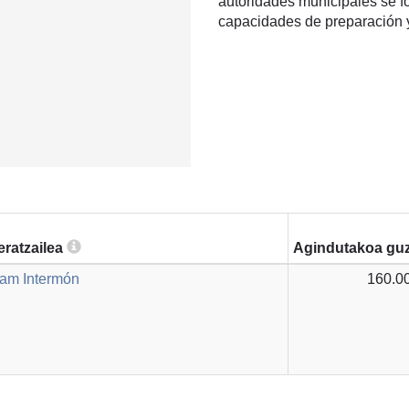
autoridades municipales se f
capacidades de preparación y
eratzailea
Agindutakoa guz
am Intermón
160.0