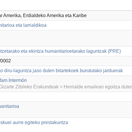
par Amerika, Erdialdeko Amerika eta Karibe
tarioa eta larrialdikoa
ntzetarako eta ekintza humanitarioetarako laguntzak (PRE)
/0002
o diru-laguntza jaso duten bitartekoek burututako jarduerak
fam Intermón
izarte Zibileko Erakundeak > Herrialde emailean egoitza dut
anitarioa
iskuei aurre egiteko prestakuntza