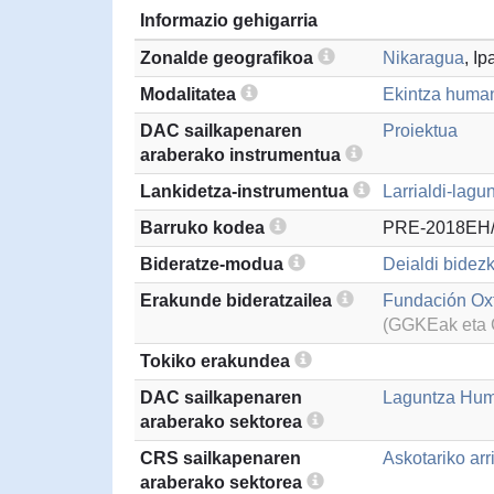
Informazio gehigarria
Zonalde geografikoa
Nikaragua
, I
Modalitatea
Ekintza humani
DAC sailkapenaren
Proiektua
araberako instrumentua
Lankidetza-instrumentua
Larrialdi-lagu
Barruko kodea
PRE-2018EH
Bideratze-modua
Deialdi bidezk
Erakunde bideratzailea
Fundación Ox
(GGKEak eta G
Tokiko erakundea
DAC sailkapenaren
Laguntza Hum
araberako sektorea
CRS sailkapenaren
Askotariko arr
araberako sektorea