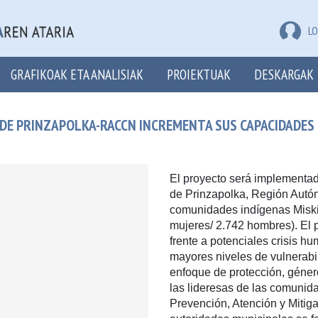
LO
GRAFIKOAK ETA ANALISIAK
PROIEKTUAK
DESKARGAK
DE PRINZAPOLKA-RACCN INCREMENTA SUS CAPACIDADES D
El proyecto será implementad
de Prinzapolka, Región Autó
comunidades indígenas Miskit
mujeres/ 2.742 hombres). El p
frente a potenciales crisis h
mayores niveles de vulnerabi
enfoque de protección, género
las lideresas de las comunid
Prevención, Atención y Miti