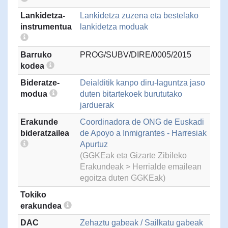
Lankidetza-
Lankidetza zuzena eta bestelako
instrumentua
lankidetza moduak
Barruko
PROG/SUBV/DIRE/0005/2015
kodea
Bideratze-
Deialditik kanpo diru-laguntza jaso
modua
duten bitartekoek burututako
jarduerak
Erakunde
Coordinadora de ONG de Euskadi
bideratzailea
de Apoyo a Inmigrantes - Harresiak
Apurtuz
(GGKEak eta Gizarte Zibileko
Erakundeak > Herrialde emailean
egoitza duten GGKEak)
Tokiko
erakundea
DAC
Zehaztu gabeak / Sailkatu gabeak