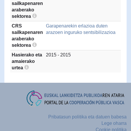
sailkapenaren
araberako
sektorea
CRS
Garapenarekin erlazioa duten
sailkapenaren
arazoen inguruko sentsibilizazioa
araberako
sektorea
Hasierako eta
2015 - 2015
amaierako
urtea
Pribatasun politika eta datuen babesa
Lege oharra
Cookie politika