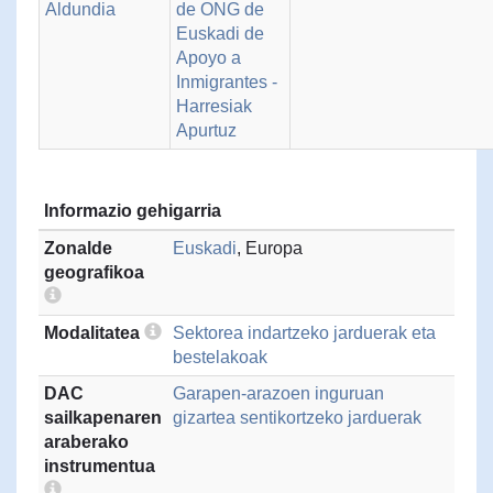
Aldundia
de ONG de
Euskadi de
Apoyo a
Inmigrantes -
Harresiak
Apurtuz
Informazio gehigarria
Zonalde
Euskadi
, Europa
geografikoa
Modalitatea
Sektorea indartzeko jarduerak eta
bestelakoak
DAC
Garapen-arazoen inguruan
sailkapenaren
gizartea sentikortzeko jarduerak
araberako
instrumentua