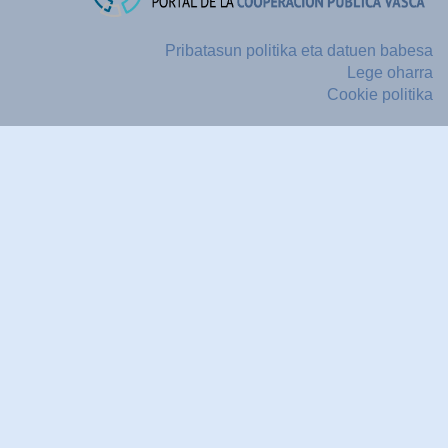
Pribatasun politika eta datuen babesa
Lege oharra
Cookie politika