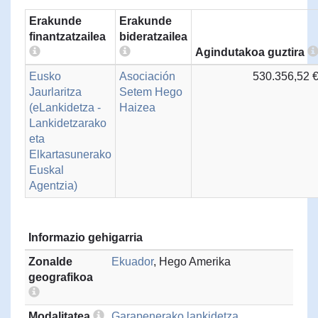
Erakunde
Erakunde
finantzatzailea
bideratzailea
Agindutakoa guztira
Eusko
Asociación
530.356,52 
Jaurlaritza
Setem Hego
(eLankidetza -
Haizea
Lankidetzarako
eta
Elkartasunerako
Euskal
Agentzia)
Informazio gehigarria
Zonalde
Ekuador
, Hego Amerika
geografikoa
Modalitatea
Garapenerako lankidetza