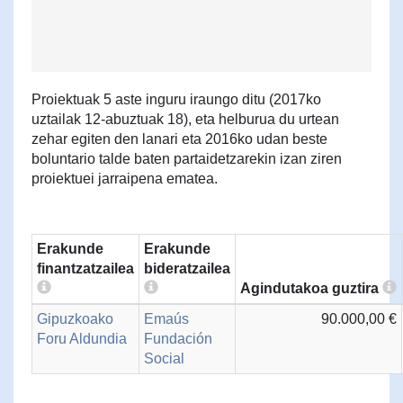
Proiektuak 5 aste inguru iraungo ditu (2017ko
uztailak 12-abuztuak 18), eta helburua du urtean
zehar egiten den lanari eta 2016ko udan beste
boluntario talde baten partaidetzarekin izan ziren
proiektuei jarraipena ematea.
Erakunde
Erakunde
finantzatzailea
bideratzailea
Agindutakoa guztira
Gipuzkoako
Emaús
90.000,00 €
Foru Aldundia
Fundación
Social