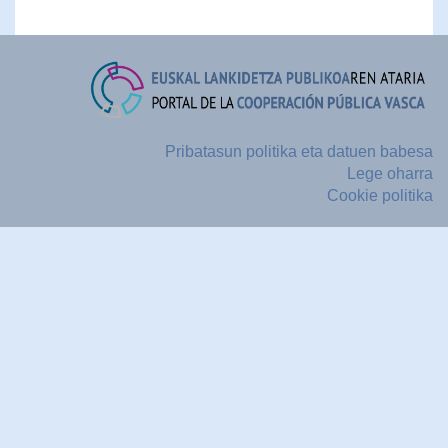
Pribatasun politika eta datuen babesa
Lege oharra
Cookie politika