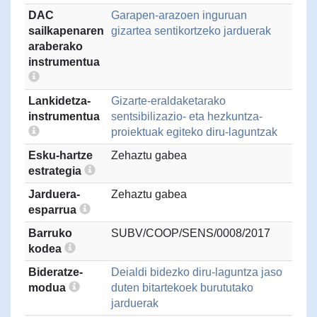
DAC
Garapen-arazoen inguruan
sailkapenaren
gizartea sentikortzeko jarduerak
araberako
instrumentua
Lankidetza-
Gizarte-eraldaketarako
instrumentua
sentsibilizazio- eta hezkuntza-
proiektuak egiteko diru-laguntzak
Esku-hartze
Zehaztu gabea
estrategia
Jarduera-
Zehaztu gabea
esparrua
Barruko
SUBV/COOP/SENS/0008/2017
kodea
Bideratze-
Deialdi bidezko diru-laguntza jaso
modua
duten bitartekoek burututako
jarduerak