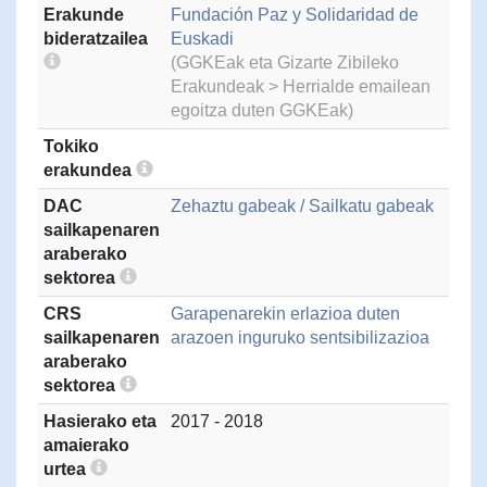
Erakunde
Fundación Paz y Solidaridad de
bideratzailea
Euskadi
(GGKEak eta Gizarte Zibileko
Erakundeak > Herrialde emailean
egoitza duten GGKEak)
Tokiko
erakundea
DAC
Zehaztu gabeak / Sailkatu gabeak
sailkapenaren
araberako
sektorea
CRS
Garapenarekin erlazioa duten
sailkapenaren
arazoen inguruko sentsibilizazioa
araberako
sektorea
Hasierako eta
2017 - 2018
amaierako
urtea