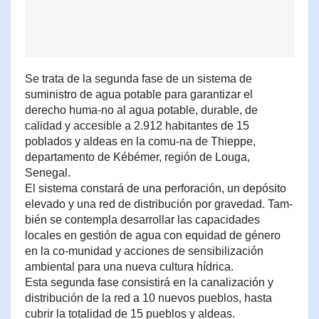
Se trata de la segunda fase de un sistema de
suministro de agua potable para garantizar el
derecho huma-no al agua potable, durable, de
calidad y accesible a 2.912 habitantes de 15
poblados y aldeas en la comu-na de Thieppe,
departamento de Kébémer, región de Louga,
Senegal.
El sistema constará de una perforación, un depósito
elevado y una red de distribución por gravedad. Tam-
bién se contempla desarrollar las capacidades
locales en gestión de agua con equidad de género
en la co-munidad y acciones de sensibilización
ambiental para una nueva cultura hídrica.
Esta segunda fase consistirá en la canalización y
distribución de la red a 10 nuevos pueblos, hasta
cubrir la totalidad de 15 pueblos y aldeas.