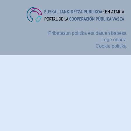
Pribatasun politika eta datuen babesa
Lege oharra
Cookie politika