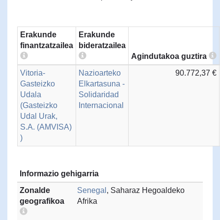
Erakunde
Erakunde
finantzatzailea
bideratzailea
Agindutakoa guztira
Vitoria-
Nazioarteko
90.772,37 €
Gasteizko
Elkartasuna -
Udala
Solidaridad
(Gasteizko
Internacional
Udal Urak,
S.A. (AMVISA)
)
Informazio gehigarria
Zonalde
Senegal
, Saharaz Hegoaldeko
geografikoa
Afrika