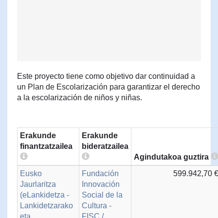
Este proyecto tiene como objetivo dar continuidad a
un Plan de Escolarización para garantizar el derecho
a la escolarización de niños y niñas.
Erakunde
Erakunde
finantzatzailea
bideratzailea
Agindutakoa guztira
Eusko
Fundación
599.942,70 
Jaurlaritza
Innovación
(eLankidetza -
Social de la
Lankidetzarako
Cultura -
eta
FISC /