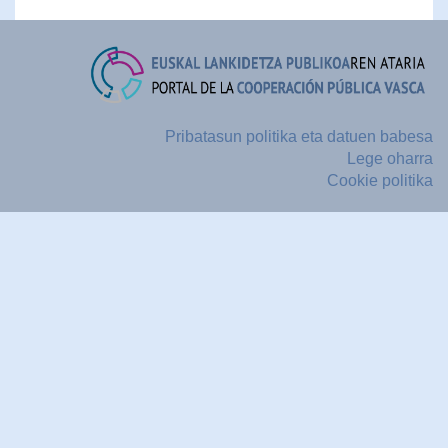
Pribatasun politika eta datuen babesa
Lege oharra
Cookie politika