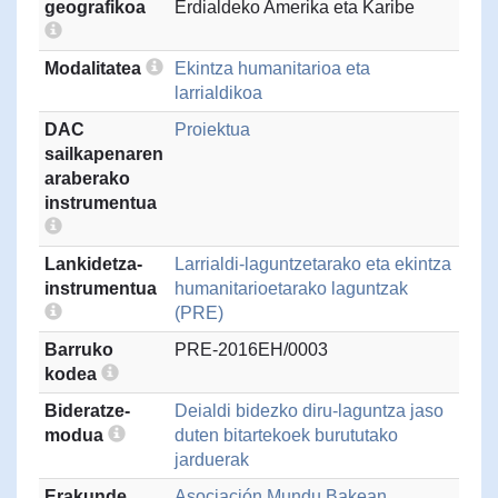
geografikoa
Erdialdeko Amerika eta Karibe
Modalitatea
Ekintza humanitarioa eta
larrialdikoa
DAC
Proiektua
sailkapenaren
araberako
instrumentua
Lankidetza-
Larrialdi-laguntzetarako eta ekintza
instrumentua
humanitarioetarako laguntzak
(PRE)
Barruko
PRE-2016EH/0003
kodea
Bideratze-
Deialdi bidezko diru-laguntza jaso
modua
duten bitartekoek burututako
jarduerak
Erakunde
Asociación Mundu Bakean