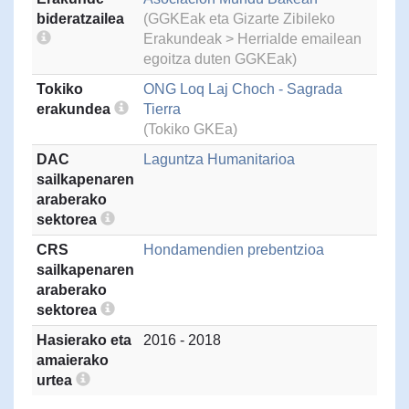
bideratzailea
(GGKEak eta Gizarte Zibileko
Erakundeak > Herrialde emailean
egoitza duten GGKEak)
Tokiko
ONG Loq Laj Choch - Sagrada
erakundea
Tierra
(Tokiko GKEa)
DAC
Laguntza Humanitarioa
sailkapenaren
araberako
sektorea
CRS
Hondamendien prebentzioa
sailkapenaren
araberako
sektorea
Hasierako eta
2016 - 2018
amaierako
urtea