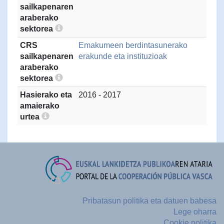
sailkapenaren
araberako
sektorea
CRS
Emakumeen berdintasunerako
sailkapenaren
erakunde eta instituzioak
araberako
sektorea
Hasierako eta
2016 - 2017
amaierako
urtea
Pribatasun politika eta datuen babesa
Lege oharra
Cookie politika