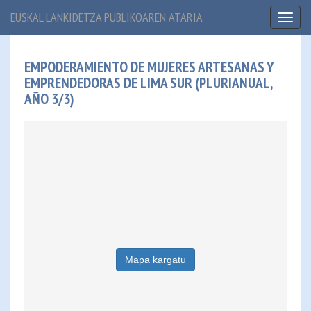
EUSKAL LANKIDETZA PUBLIKOAREN ATARIA
Toggl
naviga
EMPODERAMIENTO DE MUJERES ARTESANAS Y
EMPRENDEDORAS DE LIMA SUR (PLURIANUAL,
AÑO 3/3)
Mapa kargatu