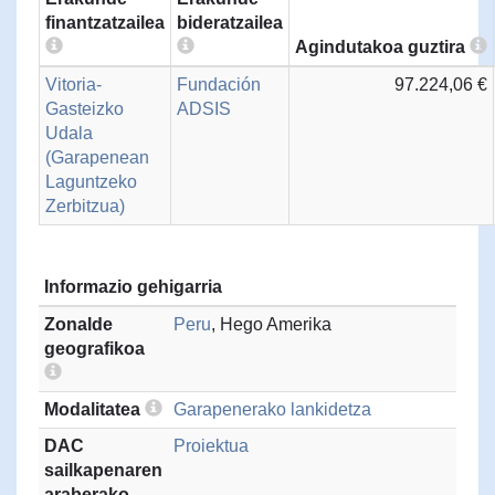
finantzatzailea
bideratzailea
Agindutakoa guztira
Vitoria-
Fundación
97.224,06 €
Gasteizko
ADSIS
Udala
(Garapenean
Laguntzeko
Zerbitzua)
Informazio gehigarria
Zonalde
Peru
, Hego Amerika
geografikoa
Modalitatea
Garapenerako lankidetza
DAC
Proiektua
sailkapenaren
araberako