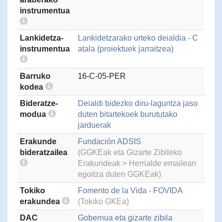
instrumentua
Lankidetza-
Lankidetzarako urteko deialdia - C
instrumentua
atala (proiektuek jarraitzea)
Barruko
16-C-05-PER
kodea
Bideratze-
Deialdi bidezko diru-laguntza jaso
modua
duten bitartekoek burututako
jarduerak
Erakunde
Fundación ADSIS
bideratzailea
(GGKEak eta Gizarte Zibileko
Erakundeak > Herrialde emailean
egoitza duten GGKEak)
Tokiko
Fomento de la Vida - FOVIDA
erakundea
(Tokiko GKEa)
DAC
Gobernua eta gizarte zibila