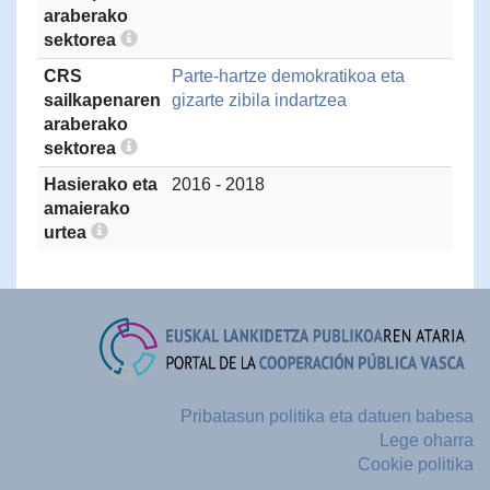
araberako
sektorea
CRS
Parte-hartze demokratikoa eta
sailkapenaren
gizarte zibila indartzea
araberako
sektorea
Hasierako eta
2016 - 2018
amaierako
urtea
Pribatasun politika eta datuen babesa
Lege oharra
Cookie politika