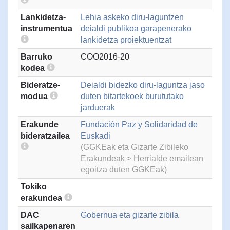
Lankidetza-
Lehia askeko diru-laguntzen
instrumentua
deialdi publikoa garapenerako
lankidetza proiektuentzat
Barruko
COO2016-20
kodea
Bideratze-
Deialdi bidezko diru-laguntza jaso
modua
duten bitartekoek burututako
jarduerak
Erakunde
Fundación Paz y Solidaridad de
bideratzailea
Euskadi
(GGKEak eta Gizarte Zibileko
Erakundeak > Herrialde emailean
egoitza duten GGKEak)
Tokiko
erakundea
DAC
Gobernua eta gizarte zibila
sailkapenaren