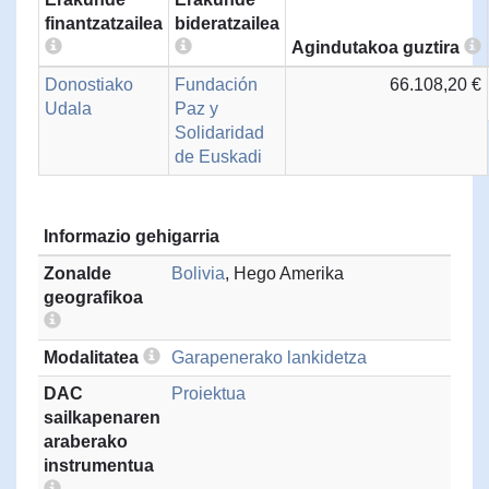
finantzatzailea
bideratzailea
Agindutakoa guztira
Donostiako
Fundación
66.108,20 €
Udala
Paz y
Solidaridad
de Euskadi
Informazio gehigarria
Zonalde
Bolivia
, Hego Amerika
geografikoa
Modalitatea
Garapenerako lankidetza
DAC
Proiektua
sailkapenaren
araberako
instrumentua