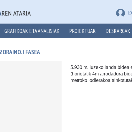
LO
GRAFIKOAK ETA ANALISIAK
PROIEKTUAK
DESKARGAK
ZORAINO. I FASEA
5.930 m. luzeko landa bidea 
(horietatik 4m arrodadura bide
metroko lodierakoa trinkotutak