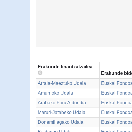
Erakunde finantzatzailea
Erakunde bid
Arraia-Maeztuko Udala
Euskal Fondo
Amurrioko Udala
Euskal Fondo
Arabako Foru Aldundia
Euskal Fondo
Maruri-Jatabeko Udala
Euskal Fondo
Donemiliagako Udala
Euskal Fondo
Baztango Udala
Euskal Fondo