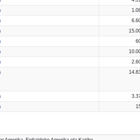
a
1.0
a
6.6
a
15.0
a
6
a
10.0
a
2.6
a
14.8
a
3.3
a
1
par Amerika, Erdialdeko Amerika eta Karibe