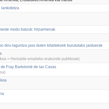
 lankidetza
beste modu batzuk: hitzarmenak
F
po diru-laguntza jaso duten bitartekoek burututako jarduerak
a
ikoa > Herrialde emaileko erakunde publikoak)
 de Fray Bartolomé de las Casas
koa)
ekoa
na