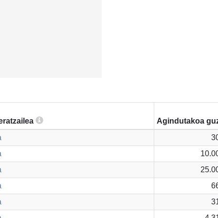
eratzailea
Agindutakoa guz
a
3
a
10.0
a
25.0
a
6
a
3
a
4.3