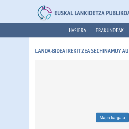
HASIERA
ERAKUNDEAK
LANDA-BIDEA IREKITZEA SECHINAMUY AU
Mapa kargatu