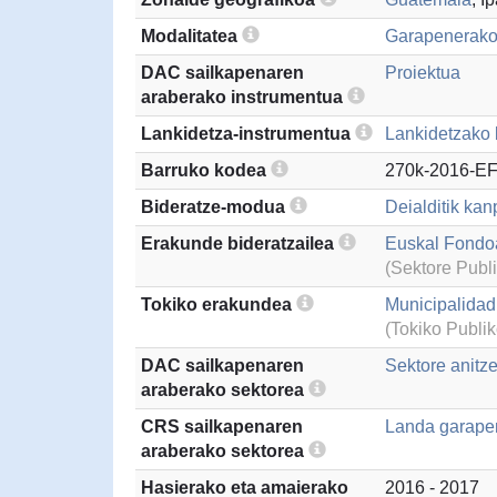
Modalitatea
Garapenerako
DAC sailkapenaren
Proiektua
araberako instrumentua
Lankidetza-instrumentua
Lankidetzako 
Barruko kodea
270k-2016-E
Bideratze-modua
Deialditik kan
Erakunde bideratzailea
Euskal Fondo
(Sektore Publ
Tokiko erakundea
Municipalidad
(Tokiko Publi
DAC sailkapenaren
Sektore anitz
araberako sektorea
CRS sailkapenaren
Landa garape
araberako sektorea
Hasierako eta amaierako
2016 - 2017