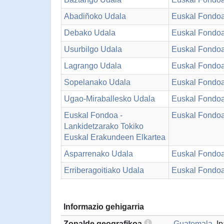
Abadiñoko Udala
Euskal Fondo
Debako Udala
Euskal Fondo
Usurbilgo Udala
Euskal Fondo
Lagrango Udala
Euskal Fondo
Sopelanako Udala
Euskal Fondo
Ugao-Miraballesko Udala
Euskal Fondo
Euskal Fondoa -
Euskal Fondo
Lankidetzarako Tokiko
Euskal Erakundeen Elkartea
Asparrenako Udala
Euskal Fondo
Erriberagoitiako Udala
Euskal Fondo
Informazio gehigarria
Zonalde geografikoa
Guatemala
, I