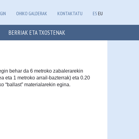
GIN
OHIKO GALDERAK
KONTAKTATU
ES
EU
BERRIAK ETA TXOSTENAK
egin behar da 6 metroko zabalerarekin
a eta 1 metroko arrail-bazterrak) eta 0.20
o “ballast” materialarekin egina.