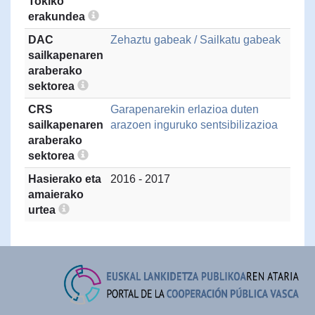
Tokiko
erakundea
DAC
Zehaztu gabeak / Sailkatu gabeak
sailkapenaren
araberako
sektorea
CRS
Garapenarekin erlazioa duten
sailkapenaren
arazoen inguruko sentsibilizazioa
araberako
sektorea
Hasierako eta
2016 - 2017
amaierako
urtea