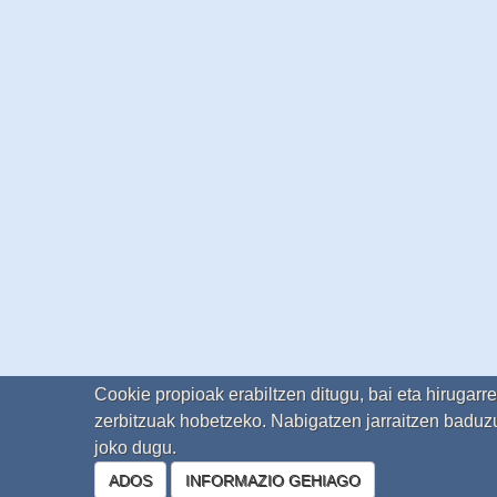
Cookie propioak erabiltzen ditugu, bai eta hirugarr
zerbitzuak hobetzeko. Nabigatzen jarraitzen baduzu
joko dugu.
ADOS
INFORMAZIO GEHIAGO