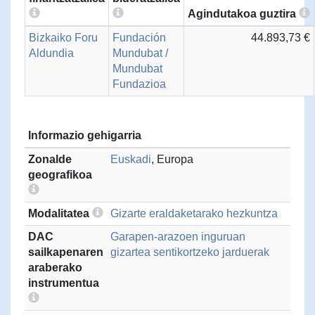
Agindutakoa guztira
Bizkaiko Foru
Fundación
44.893,73 €
Aldundia
Mundubat /
Mundubat
Fundazioa
Informazio gehigarria
Zonalde
Euskadi
, Europa
geografikoa
Modalitatea
Gizarte eraldaketarako hezkuntza
DAC
Garapen-arazoen inguruan
sailkapenaren
gizartea sentikortzeko jarduerak
araberako
instrumentua