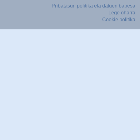
Pribatasun politika eta datuen babesa
Lege oharra
Cookie politika