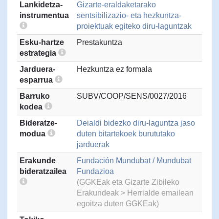
Lankidetza-
Gizarte-eraldaketarako
instrumentua
sentsibilizazio- eta hezkuntza-
proiektuak egiteko diru-laguntzak
Esku-hartze
Prestakuntza
estrategia
Jarduera-
Hezkuntza ez formala
esparrua
Barruko
SUBV/COOP/SENS/0027/2016
kodea
Bideratze-
Deialdi bidezko diru-laguntza jaso
modua
duten bitartekoek burututako
jarduerak
Erakunde
Fundación Mundubat / Mundubat
bideratzailea
Fundazioa
(GGKEak eta Gizarte Zibileko
Erakundeak > Herrialde emailean
egoitza duten GGKEak)