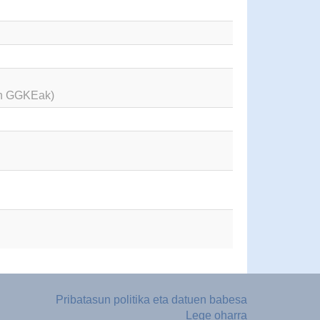
en GGKEak)
Pribatasun politika eta datuen babesa
Lege oharra