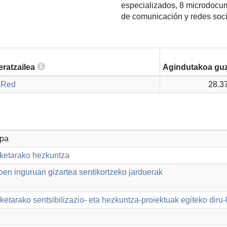
especializados, 8 microdocum
de comunicación y redes soci
eratzailea
Agindutakoa guz
eRed
28.3
opa
aketarako hezkuntza
en inguruan gizartea sentikortzeko jarduerak
ketarako sentsibilizazio- eta hezkuntza-proiektuak egiteko diru