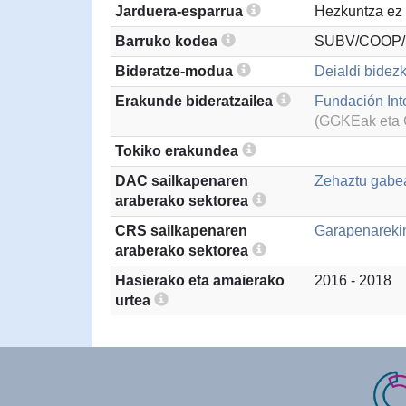
Jarduera-esparrua
Hezkuntza ez 
Barruko kodea
SUBV/COOP/
Bideratze-modua
Deialdi bidezk
Erakunde bideratzailea
Fundación In
(GGKEak eta G
Tokiko erakundea
DAC sailkapenaren
Zehaztu gabea
araberako sektorea
CRS sailkapenaren
Garapenarekin
araberako sektorea
Hasierako eta amaierako
2016 - 2018
urtea