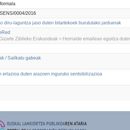
formala
SENS/0004/2016
o diru-laguntza jaso duten bitartekoek burututako jarduerak
teRed
izarte Zibileko Erakundeak > Herrialde emailean egoitza dut
k / Sailkatu gabeak
 erlazioa duten arazoen inguruko sentsibilizazioa