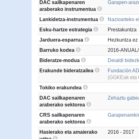
DAC sailkapenaren
Garapen-arazo
araberako instrumentua
Lankidetza-instrumentua
Nazioarteko el
Esku-hartze estrategia
Prestakuntza
Jarduera-esparrua
Hezkuntza ez 
Barruko kodea
2016-ANUAL/
Bideratze-modua
Deialdi bidezk
Erakunde bideratzailea
Fundación A
(GGKEak eta G
Tokiko erakundea
DAC sailkapenaren
Zehaztu gabea
araberako sektorea
CRS sailkapenaren
Garapenarekin
araberako sektorea
Hasierako eta amaierako
2016 - 2017
urtea