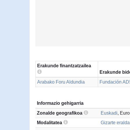
Erakunde finantzatzailea
Erakunde bid
Arabako Foru Aldundia
Fundación AD
Informazio gehigarria
Zonalde geografikoa
Euskadi
, Eur
Modalitatea
Gizarte erald