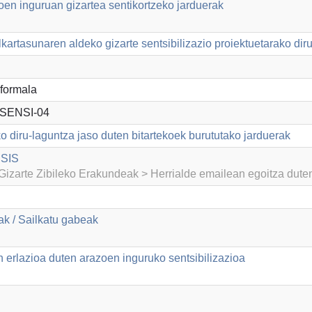
en inguruan gizartea sentikortzeko jarduerak
kartasunaren aldeko gizarte sentsibilizazio proiektuetarako dir
formala
SENSI-04
o diru-laguntza jaso duten bitartekoek burututako jarduerak
DSIS
izarte Zibileko Erakundeak > Herrialde emailean egoitza dut
k / Sailkatu gabeak
 erlazioa duten arazoen inguruko sentsibilizazioa