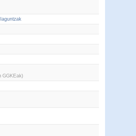
ulaguntzak
en GGKEak)