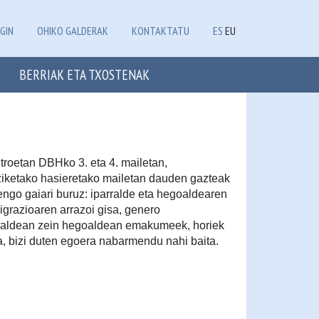
GIN
OHIKO GALDERAK
KONTAKTATU
ES
EU
BERRIAK ETA TXOSTENAK
troetan DBHko 3. eta 4. mailetan,
ziketako hasieretako mailetan dauden gazteak
rengo gaiari buruz: iparralde eta hegoaldearen
grazioaren arrazoi gisa, genero
arraldean zein hegoaldean emakumeek, horiek
, bizi duten egoera nabarmendu nahi baita.