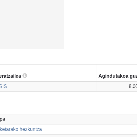
eratzailea
Agindutakoa guz
SIS
8.0
opa
aketarako hezkuntza