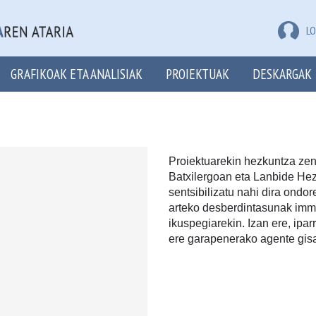
LO
GRAFIKOAK ETA ANALISIAK
PROIEKTUAK
DESKARGAK
Proiektuarekin hezkuntza zen
Batxilergoan eta Lanbide He
sentsibilizatu nahi dira ondo
arteko desberdintasunak immi
ikuspegiarekin. Izan ere, ip
ere garapenerako agente gisa