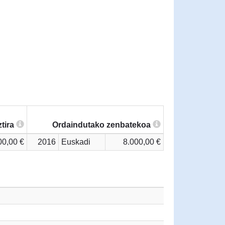
tira
Ordaindutako zenbatekoa
00,00 €
2016
Euskadi
8.000,00 €