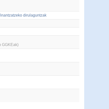
finantzatzeko dirulaguntzak
en GGKEak)