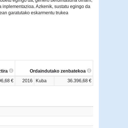
hobetu egingo da, genero berdintasuna oinarri,
 inplementazioa. Azkenik, sustatu egingo da
ean garatutako eskarmentu trukea
tira
Ordaindutako zenbatekoa
96,68 €
2016
Kuba
36.396,68 €