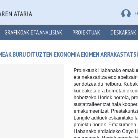
LO
GRAFIKOAK ETA ANALISIAK
PROIEKTUAK
DESKARGAK
AK BURU DITUZTEN EKONOMIA EKIMEN ARRAKASTATSU
Proiektuak Habanako emakume
eta nekazaritza edo abeltzai
sendotzea du helburu, Kuba
kudeaketa era berrietan ekono
hobetzeko.Horiek horrela, pre
sustatzaileentzat hala koope
emakumeentzat. Prestakuntza 
Langile adituek eskainitako l
proiektu horiek. Emakumeen p
Habanako erdialdeko Cayo Hu