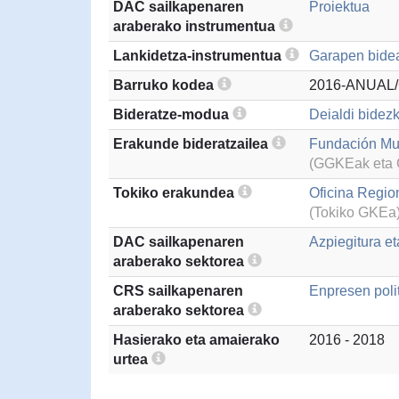
DAC sailkapenaren
Proiektua
araberako instrumentua
Lankidetza-instrumentua
Garapen bidea
Barruko kodea
2016-ANUAL
Bideratze-modua
Deialdi bidezk
Erakunde bideratzailea
Fundación Mu
(GGKEak eta G
Tokiko erakundea
Oficina Regio
(Tokiko GKEa
DAC sailkapenaren
Azpiegitura e
araberako sektorea
CRS sailkapenaren
Enpresen poli
araberako sektorea
Hasierako eta amaierako
2016 - 2018
urtea