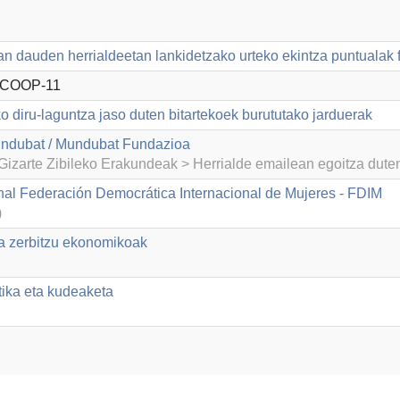
n dauden herrialdeetan lankidetzako urteko ekintza puntualak 
/COOP-11
o diru-laguntza jaso duten bitartekoek burututako jarduerak
ndubat / Mundubat Fundazioa
izarte Zibileko Erakundeak > Herrialde emailean egoitza dut
nal Federación Democrática Internacional de Mujeres - FDIM
)
ta zerbitzu ekonomikoak
tika eta kudeaketa