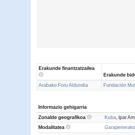
Erakunde finantzatzailea
Erakunde bid
Arabako Foru Aldundia
Fundación Mun
Informazio gehigarria
Zonalde geografikoa
Kuba
, Ipar A
Modalitatea
Garapenerako