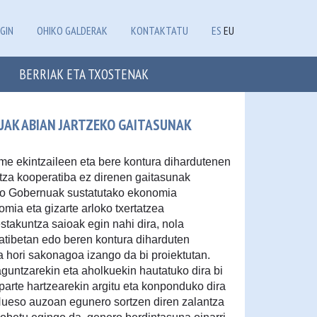
GIN
OHIKO GALDERAK
KONTAKTATU
ES
EU
BERRIAK ETA TXOSTENAK
AK ABIAN JARTZEKO GAITASUNAK
 ekintzaileen eta bere kontura dihardutenen
ntza kooperatiba ez direnen gaitasunak
ko Gobernuak sustatutako ekonomia
mia eta gizarte arloko txertatzea
stakuntza saioak egin nahi dira, nola
ratibetan edo beren kontura diharduten
hori sakonagoa izango da bi proiektutan.
aguntzarekin eta aholkuekin hautatuko dira bi
arte hartzearekin argitu eta konponduko dira
eso auzoan egunero sortzen diren zalantza