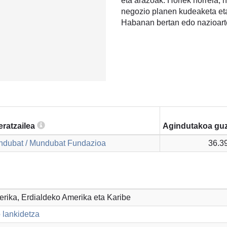
eta arazoak. Horiek horrela, 
negozio planen kudeaketa eta
Habanan bertan edo nazioart
eratzailea
Agindutakoa guz
dubat / Mundubat Fundazioa
36.3
merika, Erdialdeko Amerika eta Karibe
 lankidetza