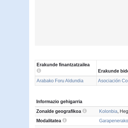
Erakunde finantzatzailea
Erakunde bid
Arabako Foru Aldundia
Asociación Co
Informazio gehigarria
Zonalde geografikoa
Kolonbia
, He
Modalitatea
Garapenerako