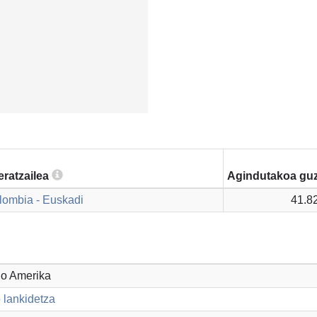
eratzailea
Agindutakoa guz
lombia - Euskadi
41.8
go Amerika
 lankidetza