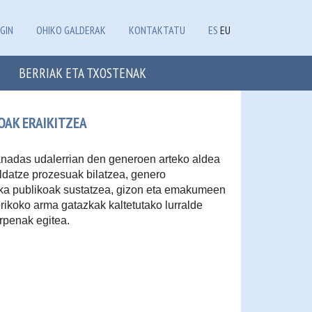
GIN
OHIKO GALDERAK
KONTAKTATU
ES
EU
BERRIAK ETA TXOSTENAK
OAK ERAIKITZEA
anadas udalerrian den generoen arteko aldea
aldatze prozesuak bilatzea, genero
ika publikoak sustatzea, gizon eta emakumeen
rikoko arma gatazkak kaltetutako lurralde
rpenak egitea.