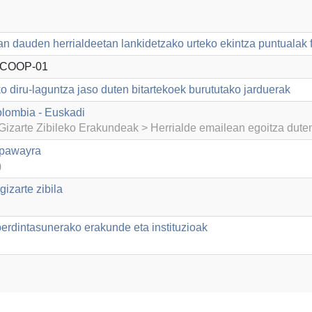
n dauden herrialdeetan lankidetzako urteko ekintza puntualak 
/COOP-01
o diru-laguntza jaso duten bitartekoek burututako jarduerak
lombia - Euskadi
izarte Zibileko Erakundeak > Herrialde emailean egoitza dut
apawayra
)
izarte zibila
dintasunerako erakunde eta instituzioak