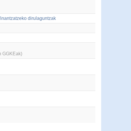
finantzatzeko dirulaguntzak
en GGKEak)