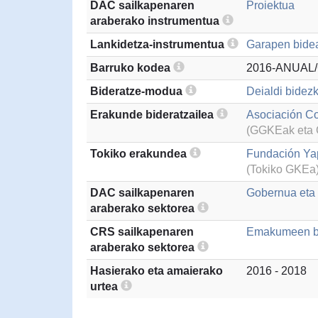
DAC sailkapenaren
Proiektua
araberako instrumentua
Lankidetza-instrumentua
Garapen bidea
Barruko kodea
2016-ANUAL
Bideratze-modua
Deialdi bidezk
Erakunde bideratzailea
Asociación Co
(GGKEak eta G
Tokiko erakundea
Fundación Y
(Tokiko GKEa
DAC sailkapenaren
Gobernua eta g
araberako sektorea
CRS sailkapenaren
Emakumeen ber
araberako sektorea
Hasierako eta amaierako
2016 - 2018
urtea