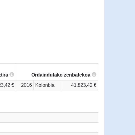
tira
Ordaindutako zenbatekoa
23,42 €
2016
Kolonbia
41.823,42 €