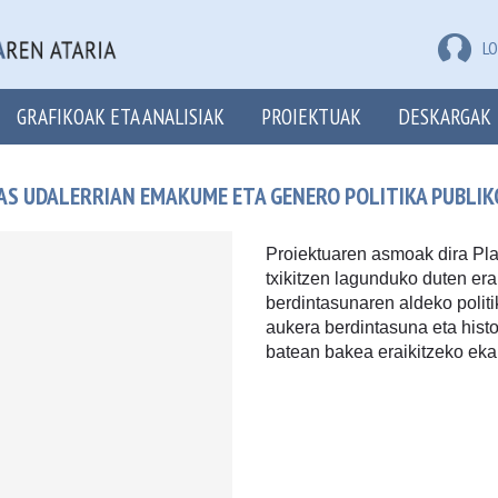
LO
GRAFIKOAK ETA ANALISIAK
PROIEKTUAK
DESKARGAK
S UDALERRIAN EMAKUME ETA GENERO POLITIKA PUBLIK
Proiektuaren asmoak dira Pl
txikitzen lagunduko duten er
berdintasunaren aldeko polit
aukera berdintasuna eta histo
batean bakea eraikitzeko eka