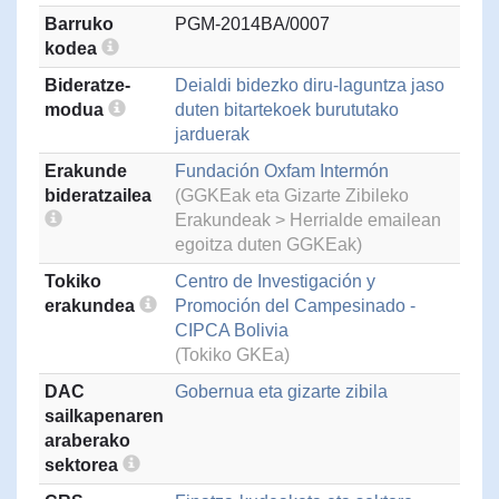
Barruko
PGM-2014BA/0007
kodea
Bideratze-
Deialdi bidezko diru-laguntza jaso
modua
duten bitartekoek burututako
jarduerak
Erakunde
Fundación Oxfam Intermón
bideratzailea
(GGKEak eta Gizarte Zibileko
Erakundeak > Herrialde emailean
egoitza duten GGKEak)
Tokiko
Centro de Investigación y
erakundea
Promoción del Campesinado -
CIPCA Bolivia
(Tokiko GKEa)
DAC
Gobernua eta gizarte zibila
sailkapenaren
araberako
sektorea