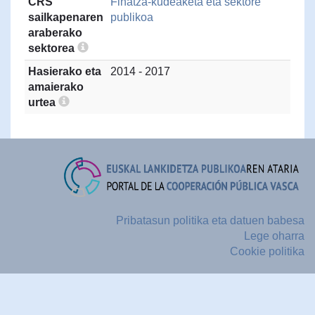
CRS
Finatza-kudeaketa eta sektore
sailkapenaren
publikoa
araberako
sektorea
Hasierako eta
2014 - 2017
amaierako
urtea
Pribatasun politika eta datuen babesa
Lege oharra
Cookie politika