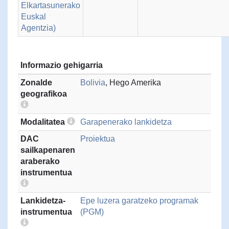
Elkartasunerako
Euskal
Agentzia)
Informazio gehigarria
Zonalde
Bolivia
, Hego Amerika
geografikoa
Modalitatea
Garapenerako lankidetza
DAC
Proiektua
sailkapenaren
araberako
instrumentua
Lankidetza-
Epe luzera garatzeko programak
instrumentua
(PGM)