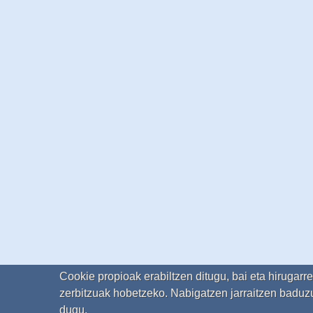
Cookie propioak erabiltzen ditugu, bai eta hirugarr
zerbitzuak hobetzeko. Nabigatzen jarraitzen baduzu
dugu.