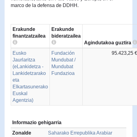
marco de la defensa de DDHH.
Erakunde
Erakunde
finantzatzailea
bideratzailea
Agindutakoa guztira
Eusko
Fundación
95.423,25 
Jaurlaritza
Mundubat /
(eLankidetza -
Mundubat
Lankidetzarako
Fundazioa
eta
Elkartasunerako
Euskal
Agentzia)
Informazio gehigarria
Zonalde
Saharako Errepublika Arabiar