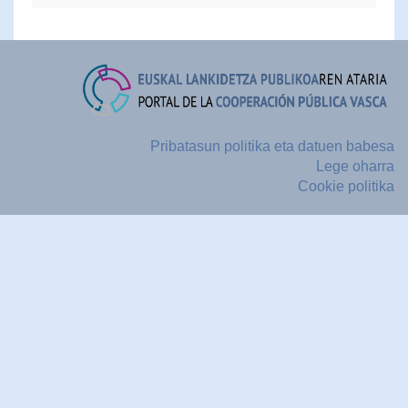
Pribatasun politika eta datuen babesa
Lege oharra
Cookie politika