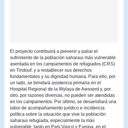
El proyecto contribuirá a prevenir y paliar el
sufrimiento de la población saharaui más vulnerable
asentada en los campamentos de refugiados (CRS)
en Tindouf, y a restablecer sus derechos
fundamentales y su dignidad humana. Para ello, por
un lado, se brindará asistencia primaria en el
Hospital Regional de la Wylaya de Awsserd y, por
otro, por razones diversas, no pueden ser atendidas
en los campamentos. Por último, se desarrollará una
labor de acompañamiento jurídico e incidencia
política sobre la situación que vive la población
saharaui refugiada, especialmente la más
vulnerable, tanto en País Vasco y Europa, en el