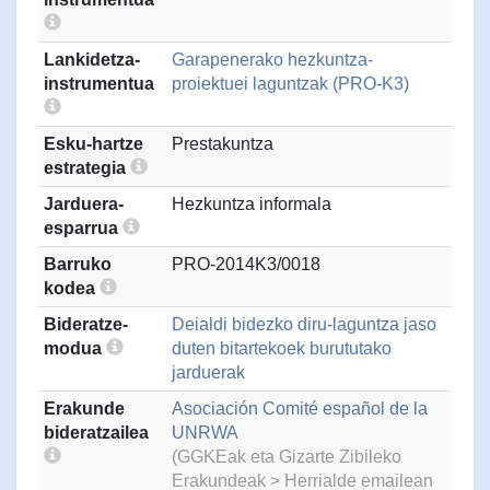
Lankidetza-
Garapenerako hezkuntza-
instrumentua
proiektuei laguntzak (PRO-K3)
Esku-hartze
Prestakuntza
estrategia
Jarduera-
Hezkuntza informala
esparrua
Barruko
PRO-2014K3/0018
kodea
Bideratze-
Deialdi bidezko diru-laguntza jaso
modua
duten bitartekoek burututako
jarduerak
Erakunde
Asociación Comité español de la
bideratzailea
UNRWA
(GGKEak eta Gizarte Zibileko
Erakundeak > Herrialde emailean