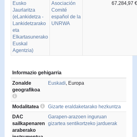
Eusko
Asociación
67.284,97 
Jaurlaritza
Comité
(eLankidetza -
español de la
Lankidetzarako
UNRWA
eta
Elkartasunerako
Euskal
Agentzia)
Informazio gehigarria
Zonalde
Euskadi
, Europa
geografikoa
Modalitatea
Gizarte eraldaketarako hezkuntza
DAC
Garapen-arazoen inguruan
sailkapenaren
gizartea sentikortzeko jarduerak
araberako
instrumentua