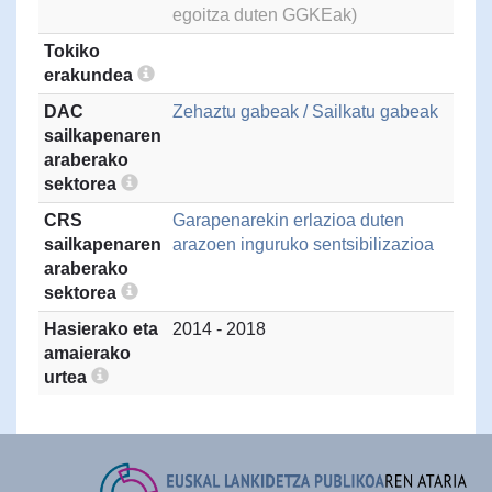
egoitza duten GGKEak)
Tokiko
erakundea
DAC
Zehaztu gabeak / Sailkatu gabeak
sailkapenaren
araberako
sektorea
CRS
Garapenarekin erlazioa duten
sailkapenaren
arazoen inguruko sentsibilizazioa
araberako
sektorea
Hasierako eta
2014 - 2018
amaierako
urtea