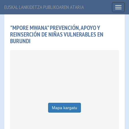
EUSKAL LANKIDETZA PUBLIKOAREN ATARIA
Toggl
naviga
"MPORE MWANA" PREVENCIÓN, APOYO Y
REINSERCIÓN DE NIÑAS VULNERABLES EN
BURUNDI
Mapa kargatu