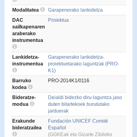
Modalitatea
Garapenerako lankidetza
DAC
Proiektua
sailkapenaren
araberako
instrumentua
Lankidetza-
Garapenerako lankidetza-
instrumentua
proiektuetarako laguntzak (PRO-
K1)
Barruko
PRO-2014K1/0116
kodea
Bideratze-
Deialdi bidezko diru-laguntza jaso
modua
duten bitartekoek burututako
jarduerak
Erakunde
Fundación UNICEF Comité
bideratzailea
Español
(GGKEak eta Gizarte Zibileko