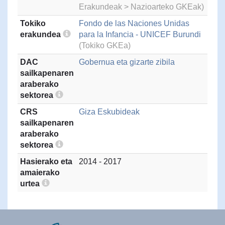
Erakundeak > Nazioarteko GKEak)
Tokiko
Fondo de las Naciones Unidas
erakundea
para la Infancia - UNICEF Burundi
(Tokiko GKEa)
DAC
Gobernua eta gizarte zibila
sailkapenaren
araberako
sektorea
CRS
Giza Eskubideak
sailkapenaren
araberako
sektorea
Hasierako eta
2014 - 2017
amaierako
urtea