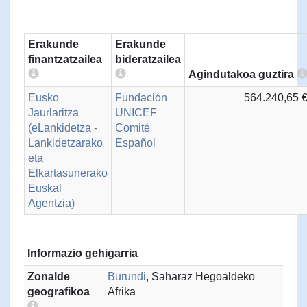
Erakunde
Erakunde
finantzatzailea
bideratzailea
Agindutakoa guztira
Eusko
Fundación
564.240,65 
Jaurlaritza
UNICEF
(eLankidetza -
Comité
Lankidetzarako
Español
eta
Elkartasunerako
Euskal
Agentzia)
Informazio gehigarria
Zonalde
Burundi
, Saharaz Hegoaldeko
geografikoa
Afrika