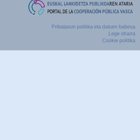
Pribatasun politika eta datuen babesa
Lege oharra
Cookie politika