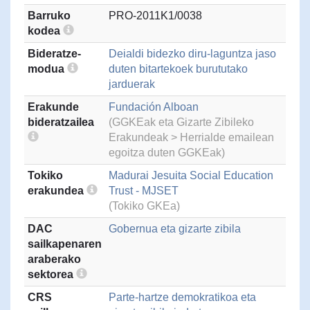
Barruko
PRO-2011K1/0038
kodea
Bideratze-
Deialdi bidezko diru-laguntza jaso
modua
duten bitartekoek burututako
jarduerak
Erakunde
Fundación Alboan
bideratzailea
(GGKEak eta Gizarte Zibileko
Erakundeak > Herrialde emailean
egoitza duten GGKEak)
Tokiko
Madurai Jesuita Social Education
erakundea
Trust - MJSET
(Tokiko GKEa)
DAC
Gobernua eta gizarte zibila
sailkapenaren
araberako
sektorea
CRS
Parte-hartze demokratikoa eta