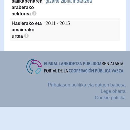
sailkapenaren
gizarte zibila indartzea
araberako
sektorea
Hasierako eta
2011 - 2015
amaierako
urtea
Pribatasun politika eta datuen babesa
Lege oharra
Cookie politika