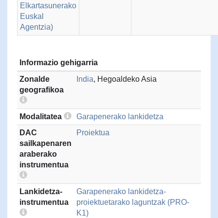
Elkartasunerako
Euskal
Agentzia)
Informazio gehigarria
Zonalde
India
, Hegoaldeko Asia
geografikoa
Modalitatea
Garapenerako lankidetza
DAC
Proiektua
sailkapenaren
araberako
instrumentua
Lankidetza-
Garapenerako lankidetza-
instrumentua
proiektuetarako laguntzak (PRO-
K1)