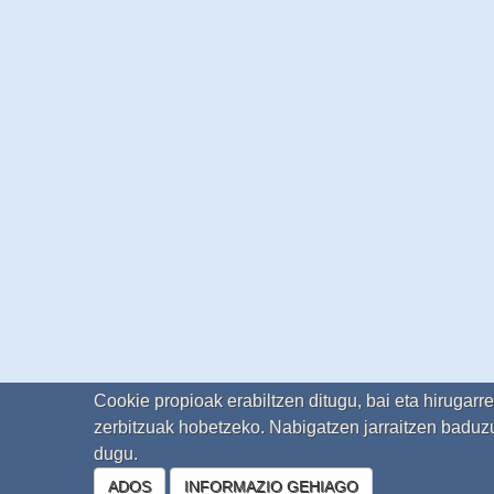
Cookie propioak erabiltzen ditugu, bai eta hirugarr
zerbitzuak hobetzeko. Nabigatzen jarraitzen baduzu
dugu.
ADOS
INFORMAZIO GEHIAGO