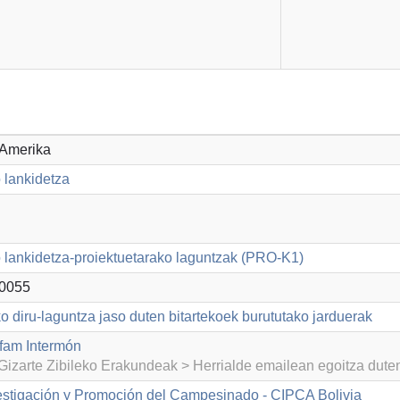
 Amerika
 lankidetza
lankidetza-proiektuetarako laguntzak (PRO-K1)
0055
o diru-laguntza jaso duten bitartekoek burututako jarduerak
fam Intermón
izarte Zibileko Erakundeak > Herrialde emailean egoitza dut
estigación y Promoción del Campesinado - CIPCA Bolivia