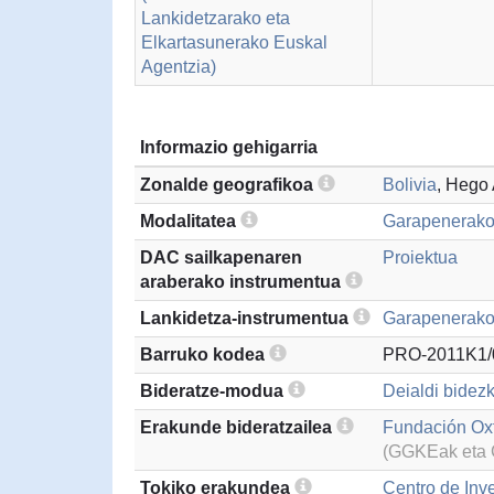
Lankidetzarako eta
Elkartasunerako Euskal
Agentzia)
Informazio gehigarria
Zonalde geografikoa
Bolivia
, Hego
Modalitatea
Garapenerako
DAC sailkapenaren
Proiektua
araberako instrumentua
Lankidetza-instrumentua
Garapenerako 
Barruko kodea
PRO-2011K1/
Bideratze-modua
Deialdi bidezk
Erakunde bideratzailea
Fundación Ox
(GGKEak eta G
Tokiko erakundea
Centro de Inv