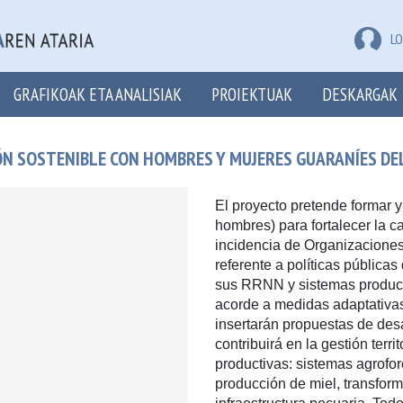
LO
GRAFIKOAK ETA ANALISIAK
PROIEKTUAK
DESKARGAK
N SOSTENIBLE CON HOMBRES Y MUJERES GUARANÍES DEL
El proyecto pretende formar 
hombres) para fortalecer la 
incidencia de Organizaciones
referente a políticas públicas
sus RRNN y sistemas productiv
acorde a medidas adaptativas 
insertarán propuestas de desa
contribuirá en la gestión terri
productivas: sistemas agrofo
producción de miel, transfor