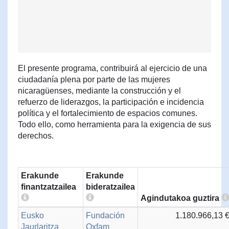
El presente programa, contribuirá al ejercicio de una
ciudadanía plena por parte de las mujeres
nicaragüenses, mediante la construcción y el
refuerzo de liderazgos, la participación e incidencia
política y el fortalecimiento de espacios comunes.
Todo ello, como herramienta para la exigencia de sus
derechos.
Erakunde
Erakunde
finantzatzailea
bideratzailea
Agindutakoa guztira
Eusko
Fundación
1.180.966,13 
Jaurlaritza
Oxfam