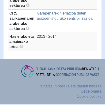
araberako
sektorea
CRS
Garapenarekin erlazioa duten
sailkapenaren
arazoen inguruko sentsibilizazioa
araberako
sektorea
Hasierako eta
2013 - 2014
amaierako
urtea
Pribatasun politika eta datuen babesa
Lege oharra
Cookie politika