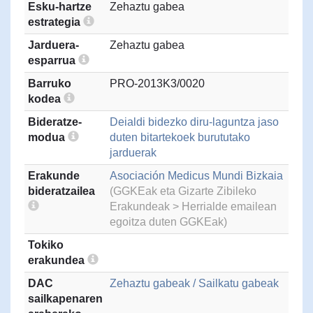
Esku-hartze
Zehaztu gabea
estrategia
Jarduera-
Zehaztu gabea
esparrua
Barruko
PRO-2013K3/0020
kodea
Bideratze-
Deialdi bidezko diru-laguntza jaso
modua
duten bitartekoek burututako
jarduerak
Erakunde
Asociación Medicus Mundi Bizkaia
bideratzailea
(GGKEak eta Gizarte Zibileko
Erakundeak > Herrialde emailean
egoitza duten GGKEak)
Tokiko
erakundea
DAC
Zehaztu gabeak / Sailkatu gabeak
sailkapenaren