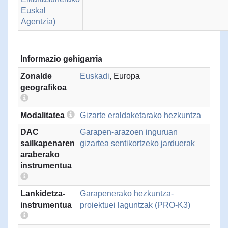
Euskal
Agentzia)
Informazio gehigarria
Zonalde
Euskadi
, Europa
geografikoa
Modalitatea
Gizarte eraldaketarako hezkuntza
DAC
Garapen-arazoen inguruan
sailkapenaren
gizartea sentikortzeko jarduerak
araberako
instrumentua
Lankidetza-
Garapenerako hezkuntza-
instrumentua
proiektuei laguntzak (PRO-K3)