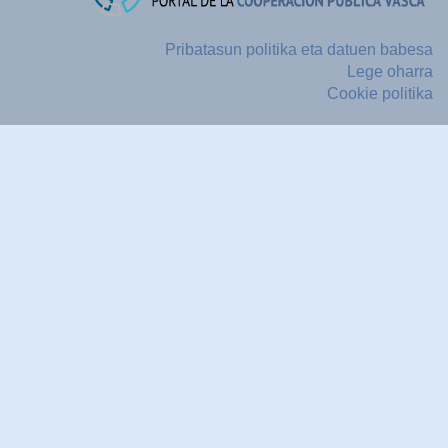
Pribatasun politika eta datuen babesa
Lege oharra
Cookie politika