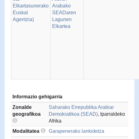
Elkartasunerako
Arabako
Euskal
SEADaren
Agentzia)
Lagunen
Elkartea
Informazio gehigarria
Zonalde
Saharako Errepublika Arabiar
geografikoa
Demokratikoa (SEAD)
, Iparraldeko
Afrika
Modalitatea
Garapenerako lankidetza