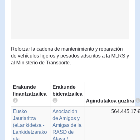
Reforzar la cadena de mantenimiento y reparación
de vehículos ligeros y pesados adscritos a la MLRS y
al Ministerio de Transporte.
Erakunde
Erakunde
finantzatzailea
bideratzailea
Agindutakoa guztira
Eusko
Asociación
564.445,17 
Jaurlaritza
de Amigos y
(eLankidetza -
Amigas de la
Lankidetzarako
RASD de
eta
Álava /