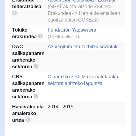
bideratzailea
(GGKEak eta Gizarte Zibileko
Erakundeak > Herrialde emailean
egoitza duten GGKEak)
Tokiko
Fundación Yapawayra
erakundea
(Tokiko GKEa)
DAC
Azpiegitura eta zerbitzu sozialak
sailkapenaren
araberako
sektorea
CRS
Oinarrizko zerbitzu sozialetarako
sailkapenaren
sektore anitzeko laguntza
araberako
sektorea
Hasierako eta
2014 - 2015
amaierako
urtea