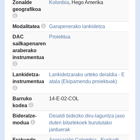
Zonalde
Kolonbia
, Hego Amerika
geografikoa
Modalitatea
Garapenerako lankidetza
DAC
Proiektua
sailkapenaren
araberako
instrumentua
Lankidetza-
Lankidetzarako urteko deialdia - E
instrumentua
atala (Ekipamendu proiektuak)
Barruko
14-E-02-COL
kodea
Bideratze-
Deialdi bidezko diru-laguntza jaso
modua
duten bitartekoek burututako
jarduerak
Erakunde
Asociación Colombia - Euskadi