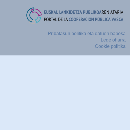
Pribatasun politika eta datuen babesa
Lege oharra
Cookie politika