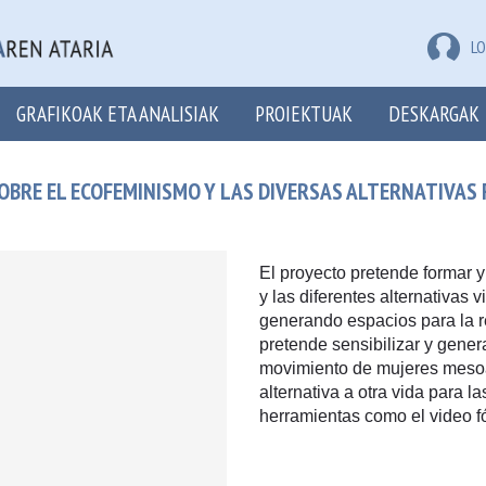
LO
GRAFIKOAK ETA ANALISIAK
PROIEKTUAK
DESKARGAK
SOBRE EL ECOFEMINISMO Y LAS DIVERSAS ALTERNATIVAS 
El proyecto pretende formar y
y las diferentes alternativas 
generando espacios para la r
pretende sensibilizar y genera
movimiento de mujeres meso
alternativa a otra vida para l
herramientas como el video f