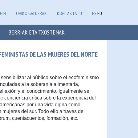
GIN
OHIKO GALDERAK
KONTAKTATU
ES
EU
BERRIAK ETA TXOSTENAK
FEMINISTAS DE LAS MUJERES DEL NORTE
 sensibilizar al público sobre el ecofeminismo
vinculadas a la soberanía alimentaria,
eflexión y el conocimiento. Igualmente se
r conciencia crítica sobre la experiencia del
americanas por una vida digna como
as mujeres del sur. Todo ello a través de
órum, cuentacuentos, formación, etc.