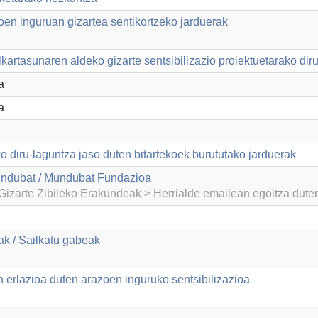
en inguruan gizartea sentikortzeko jarduerak
kartasunaren aldeko gizarte sentsibilizazio proiektuetarako dir
a
a
o diru-laguntza jaso duten bitartekoek burututako jarduerak
ndubat / Mundubat Fundazioa
izarte Zibileko Erakundeak > Herrialde emailean egoitza dut
k / Sailkatu gabeak
 erlazioa duten arazoen inguruko sentsibilizazioa