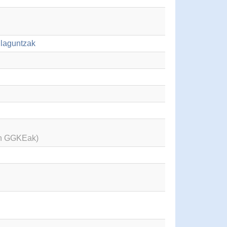
ulaguntzak
en GGKEak)