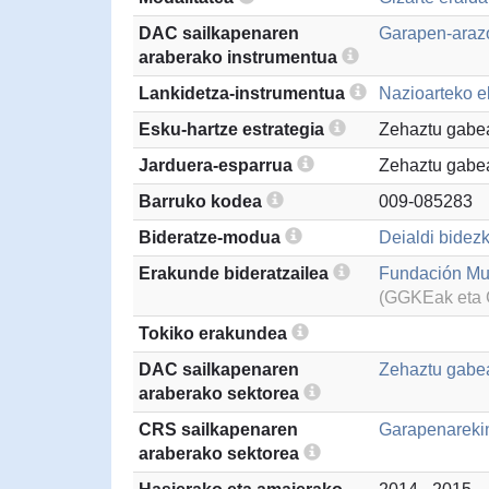
DAC sailkapenaren
Garapen-arazo
araberako instrumentua
Lankidetza-instrumentua
Nazioarteko el
Esku-hartze estrategia
Zehaztu gabe
Jarduera-esparrua
Zehaztu gabe
Barruko kodea
009-085283
Bideratze-modua
Deialdi bidezk
Erakunde bideratzailea
Fundación Mu
(GGKEak eta G
Tokiko erakundea
DAC sailkapenaren
Zehaztu gabea
araberako sektorea
CRS sailkapenaren
Garapenarekin
araberako sektorea