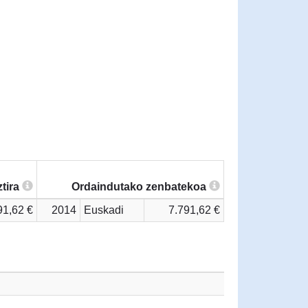
tira
Ordaindutako zenbatekoa
91,62 €
2014
Euskadi
7.791,62 €