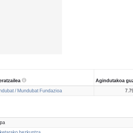
eratzailea
Agindutakoa guz
dubat / Mundubat Fundazioa
7.7
opa
aketarako hezkuntza