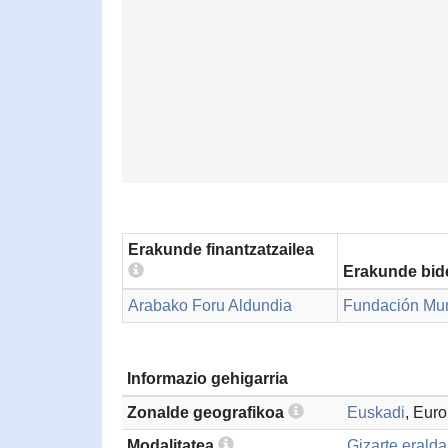
Erakunde finantzatzailea
Erakunde bid
Arabako Foru Aldundia
Fundación Mun
Informazio gehigarria
Zonalde geografikoa
Euskadi
, Eur
Modalitatea
Gizarte erald