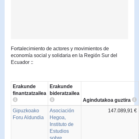
Fortalecimiento de actores y movimientos de
economía social y solidaria en la Región Sur del
Ecuador ::
Erakunde
Erakunde
finantzatzailea
bideratzailea
Agindutakoa guztira
Gipuzkoako
Asociación
147.089,91 €
Foru Aldundia
Hegoa,
Instituto de
Estudios
sobre