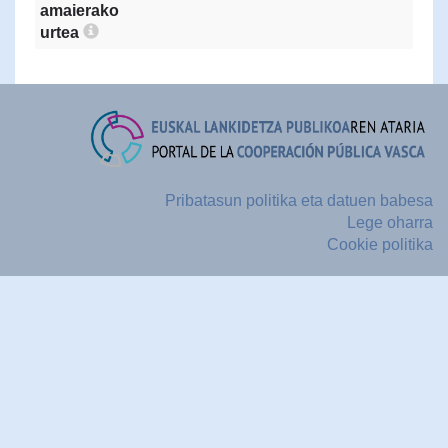
amaierako
urtea
Pribatasun politika eta datuen babesa
Lege oharra
Cookie politika