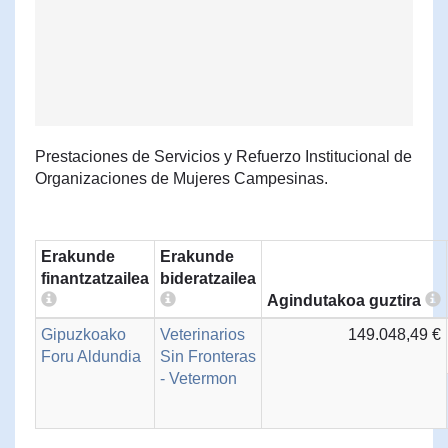
Prestaciones de Servicios y Refuerzo Institucional de
Organizaciones de Mujeres Campesinas.
Erakunde
Erakunde
finantzatzailea
bideratzailea
Agindutakoa guztira
Gipuzkoako
Veterinarios
149.048,49 €
Foru Aldundia
Sin Fronteras
- Vetermon