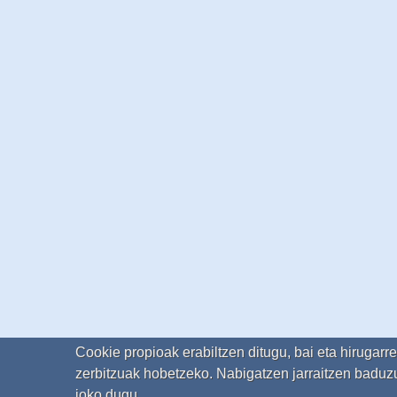
Cookie propioak erabiltzen ditugu, bai eta hirugarr
zerbitzuak hobetzeko. Nabigatzen jarraitzen baduzu
joko dugu.