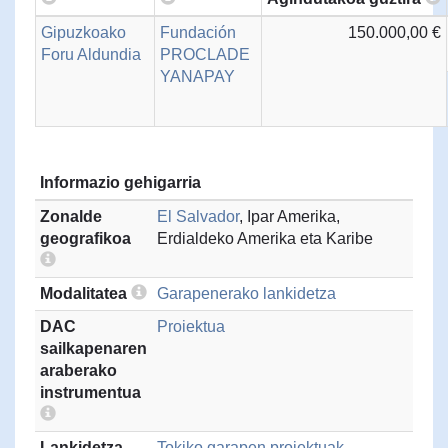
Gipuzkoako
Fundación
150.000,00 €
Foru Aldundia
PROCLADE
YANAPAY
Informazio gehigarria
Zonalde
El Salvador
, Ipar Amerika,
geografikoa
Erdialdeko Amerika eta Karibe
Modalitatea
Garapenerako lankidetza
DAC
Proiektua
sailkapenaren
araberako
instrumentua
Lankidetza-
Tokiko garapen proiektuak,