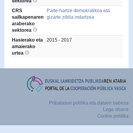
sektorea
CRS
Parte-hartze demokratikoa eta
sailkapenaren
gizarte zibila indartzea
araberako
sektorea
Hasierako eta
2015 - 2017
amaierako
urtea
Pribatasun politika eta datuen babesa
Lege oharra
Cookie politika