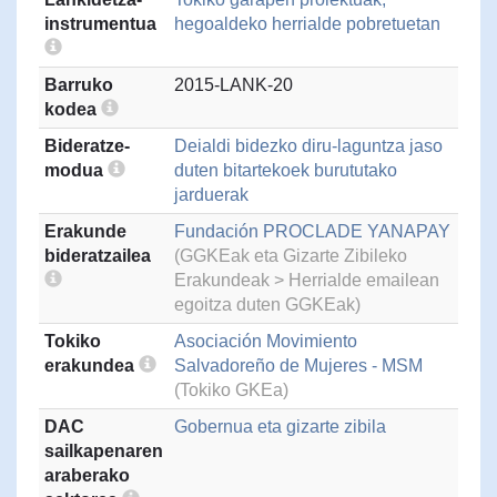
instrumentua
hegoaldeko herrialde pobretuetan
Barruko
2015-LANK-20
kodea
Bideratze-
Deialdi bidezko diru-laguntza jaso
modua
duten bitartekoek burututako
jarduerak
Erakunde
Fundación PROCLADE YANAPAY
bideratzailea
(GGKEak eta Gizarte Zibileko
Erakundeak > Herrialde emailean
egoitza duten GGKEak)
Tokiko
Asociación Movimiento
erakundea
Salvadoreño de Mujeres - MSM
(Tokiko GKEa)
DAC
Gobernua eta gizarte zibila
sailkapenaren
araberako