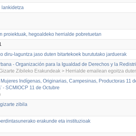
 lankidetza
n proiektuak, hegoaldeko herrialde pobretuetan
1
o diru-laguntza jaso duten bitartekoek burututako jarduerak
rbana - Organización para la Igualdad de Derechos y la Redistr
izarte Zibileko Erakundeak > Herrialde emailean egoitza dut
 Mujeres Indígenas, Originarias, Campesinas, Productoras 11 d
sa' - SCMIOCP 11 de Octubre
)
izarte zibila
dintasunerako erakunde eta instituzioak