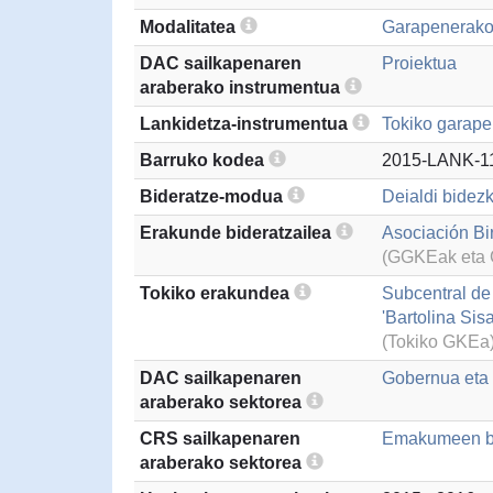
Modalitatea
Garapenerako
DAC sailkapenaren
Proiektua
araberako instrumentua
Lankidetza-instrumentua
Tokiko garape
Barruko kodea
2015-LANK-1
Bideratze-modua
Deialdi bidezk
Erakunde bideratzailea
Asociación Bi
(GGKEak eta G
Tokiko erakundea
Subcentral de
'Bartolina Si
(Tokiko GKEa
DAC sailkapenaren
Gobernua eta g
araberako sektorea
CRS sailkapenaren
Emakumeen ber
araberako sektorea