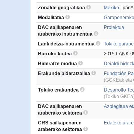
Zonalde geografikoa
Mexiko
, Ipar 
Modalitatea
Garapenerako
DAC sailkapenaren
Proiektua
araberako instrumentua
Lankidetza-instrumentua
Tokiko garape
Barruko kodea
2015-LANK-0
Bideratze-modua
Deialdi bidezk
Erakunde bideratzailea
Fundación Paz
(GGKEak eta G
Tokiko erakundea
Desarrollo Te
(Tokiko GKEa
DAC sailkapenaren
Azpiegitura et
araberako sektorea
CRS sailkapenaren
Edateko urare
araberako sektorea