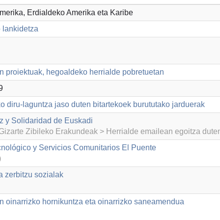
Amerika, Erdialdeko Amerika eta Karibe
 lankidetza
n proiektuak, hegoaldeko herrialde pobretuetan
9
o diru-laguntza jaso duten bitartekoek burututako jarduerak
 y Solidaridad de Euskadi
izarte Zibileko Erakundeak > Herrialde emailean egoitza dut
cnológico y Servicios Comunitarios El Puente
)
a zerbitzu sozialak
n oinarrizko hornikuntza eta oinarrizko saneamendua