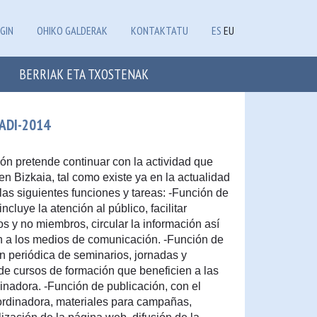
GIN
OHIKO GALDERAK
KONTAKTATU
ES
EU
BERRIAK ETA TXOSTENAK
ADI-2014
n pretende continuar con la actividad que
en Bizkaia, tal como existe ya en la actualidad
as siguientes funciones y tareas: -Función de
ncluye la atención al público, facilitar
y no miembros, circular la información así
n a los medios de comunicación. -Función de
n periódica de seminarios, jornadas y
de cursos de formación que beneficien a las
adora. -Función de publicación, con el
ordinadora, materiales para campañas,