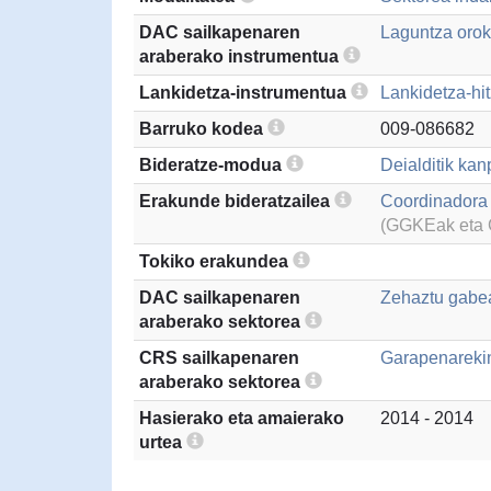
DAC sailkapenaren
Laguntza oroko
araberako instrumentua
Lankidetza-instrumentua
Lankidetza-hi
Barruko kodea
009-086682
Bideratze-modua
Deialditik kan
Erakunde bideratzailea
Coordinadora
(GGKEak eta G
Tokiko erakundea
DAC sailkapenaren
Zehaztu gabea
araberako sektorea
CRS sailkapenaren
Garapenarekin
araberako sektorea
Hasierako eta amaierako
2014 - 2014
urtea