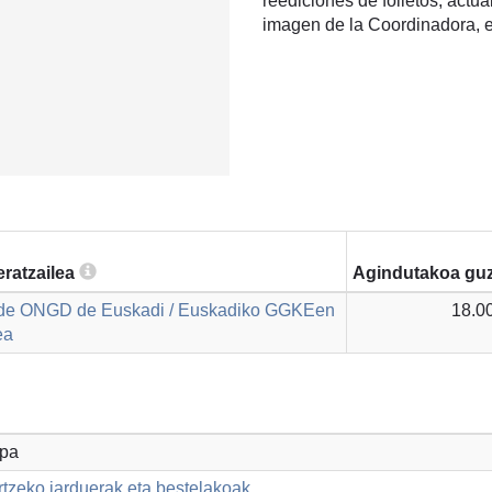
reediciones de folletos, actua
imagen de la Coordinadora, e
ratzailea
Agindutakoa guz
 de ONGD de Euskadi / Euskadiko GGKEen
18.0
ea
opa
rtzeko jarduerak eta bestelakoak