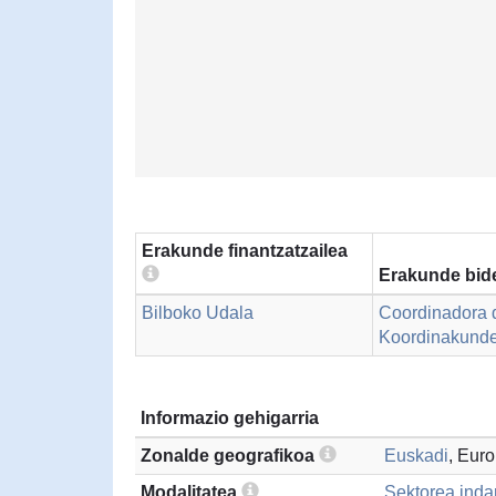
Erakunde finantzatzailea
Erakunde bide
Bilboko Udala
Coordinadora
Koordinakund
Informazio gehigarria
Zonalde geografikoa
Euskadi
, Eur
Modalitatea
Sektorea inda