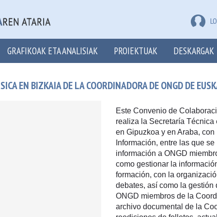
LO
GRAFIKOAK ETA ANALISIAK
PROIEKTUAK
DESKARGAK
ICA EN BIZKAIA DE LA COORDINADORA DE ONGD DE EUSK
Este Convenio de Colaboració
realiza la Secretaría Técnica 
en Gipuzkoa y en Araba, con l
Información, entre las que se i
información a ONGD miembros 
como gestionar la informació
formación, con la organizació
debates, así como la gestión 
ONGD miembros de la Coordin
archivo documental de la Co