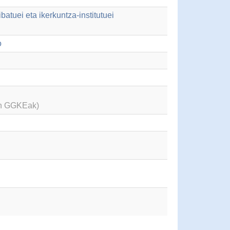
atuei eta ikerkuntza-institutuei
o
en GGKEak)