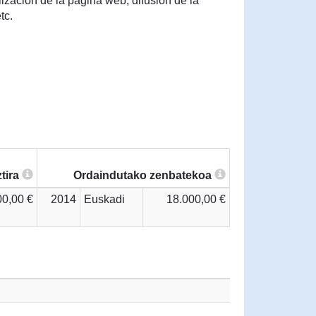
lización de la página web, difusión de la
tc.
tira
Ordaindutako zenbatekoa
00,00 €
2014
Euskadi
18.000,00 €