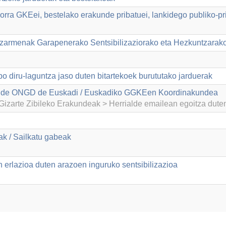
rra GKEei, bestelako erakunde pribatuei, lankidego publiko-prib
tzarmenak Garapenerako Sentsibilizaziorako eta Hezkuntzarak
po diru-laguntza jaso duten bitartekoek burututako jarduerak
 de ONGD de Euskadi / Euskadiko GGKEen Koordinakundea
izarte Zibileko Erakundeak > Herrialde emailean egoitza dut
k / Sailkatu gabeak
 erlazioa duten arazoen inguruko sentsibilizazioa