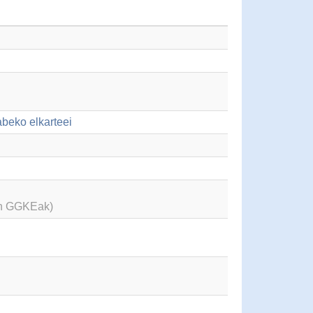
abeko elkarteei
en GGKEak)