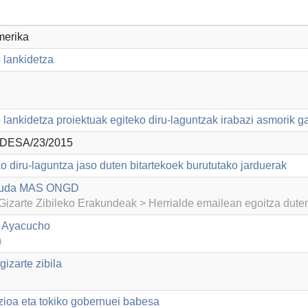
merika
 lankidetza
lankidetza proiektuak egiteko diru-laguntzak irabazi asmorik g
DESA/23/2015
o diru-laguntza jaso duten bitartekoek burututako jarduerak
yuda MAS ONGD
izarte Zibileko Erakundeak > Herrialde emailean egoitza dut
a Ayacucho
)
izarte zibila
zioa eta tokiko gobernuei babesa