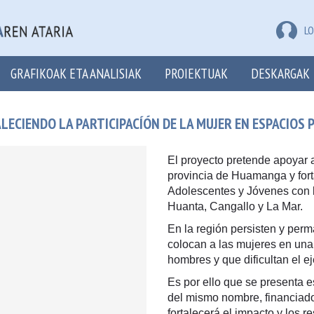
LO
GRAFIKOAK ETA ANALISIAK
PROIEKTUAK
DESKARGAK
ECIENDO LA PARTICIPACÍÓN DE LA MUJER EN ESPACIOS PÚ
El proyecto pretende apoyar a
provincia de Huamanga y fort
Adolescentes y Jóvenes con l
Huanta, Cangallo y La Mar.
En la región persisten y per
colocan a las mujeres en una
hombres y que dificultan el 
Es por ello que se presenta 
del mismo nombre, financiado
fortalecerá el impacto y los r