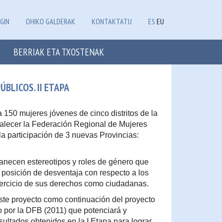
GIN
OHIKO GALDERAK
KONTAKTATU
ES
EU
BERRIAK ETA TXOSTENAK
BLICOS. II ETAPA
 150 mujeres jóvenes de cinco distritos de la
alecer la Federación Regional de Mujeres
a participación de 3 nuevas Provincias:
manecen estereotipos y roles de género que
 posición de desventaja con respecto a los
ejercicio de sus derechos como ciudadanas.
este proyecto como continuación del proyecto
 por la DFB (2011) que potenciará y
esultados obtenidos en la I Etapa para lograr