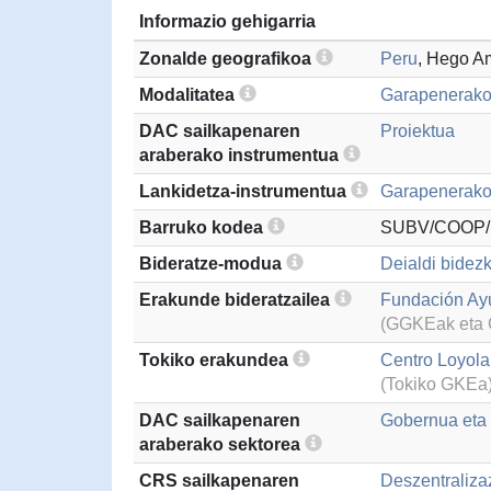
Informazio gehigarria
Zonalde geografikoa
Peru
, Hego A
Modalitatea
Garapenerako
DAC sailkapenaren
Proiektua
araberako instrumentua
Lankidetza-instrumentua
Garapenerako 
Barruko kodea
SUBV/COOP/
Bideratze-modua
Deialdi bidezk
Erakunde bideratzailea
Fundación A
(GGKEak eta G
Tokiko erakundea
Centro Loyol
(Tokiko GKEa
DAC sailkapenaren
Gobernua eta g
araberako sektorea
CRS sailkapenaren
Deszentraliza