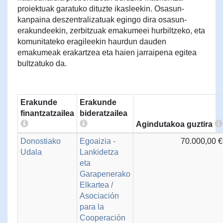
proiektuak garatuko dituzte ikasleekin. Osasun-
kanpaina deszentralizatuak egingo dira osasun-
erakundeekin, zerbitzuak emakumeei hurbiltzeko, eta
komunitateko eragileekin haurdun dauden
emakumeak erakartzea eta haien jarraipena egitea
bultzatuko da.
Erakunde
Erakunde
finantzatzailea
bideratzailea
Agindutakoa guztira
Donostiako
Egoaizia -
70.000,00 €
Udala
Lankidetza
eta
Garapenerako
Elkartea /
Asociación
para la
Cooperación