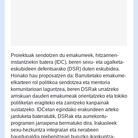
Proiektuak sendotzen du emakumeek, hitzarmen-
instantziekin batera (IDC), beren sexu- eta ugalketa-
eskubideen defentsarako (DSR) duten eskubidea.
Honako hau proposatzen da: Barrutietako emakume-
elkarteen rol politikoa sendotzea eta mentoria
komunitarioan laguntzea, beren DSRak urratzeko
arriskuan dauden emakumeak orientatzeko eta tokiko
politiketan eragiteko eta zaintzeko kanpainak
sustatzeko. IDCetan egindako erakundeen arteko
jarduketa bateratutik, DSRak eta aurrekontu-
programen jarraipena bermatuko dira. Irakasleek
sexu-hezkuntza integralari eta nerabeen
haurdunaldia prebenitzeari buruzko ikaskuntza-