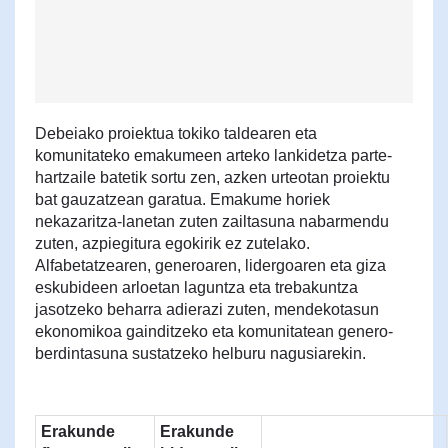
Debeiako proiektua tokiko taldearen eta
komunitateko emakumeen arteko lankidetza parte-
hartzaile batetik sortu zen, azken urteotan proiektu
bat gauzatzean garatua. Emakume horiek
nekazaritza-lanetan zuten zailtasuna nabarmendu
zuten, azpiegitura egokirik ez zutelako.
Alfabetatzearen, generoaren, lidergoaren eta giza
eskubideen arloetan laguntza eta trebakuntza
jasotzeko beharra adierazi zuten, mendekotasun
ekonomikoa gainditzeko eta komunitatean genero-
berdintasuna sustatzeko helburu nagusiarekin.
Erakunde
Erakunde