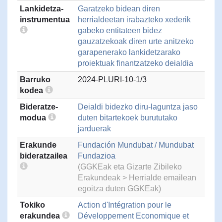
Lankidetza-
Garatzeko bidean diren
instrumentua
herrialdeetan irabazteko xederik
gabeko entitateen bidez
gauzatzekoak diren urte anitzeko
garapenerako lankidetzarako
proiektuak finantzatzeko deialdia
Barruko
2024-PLURI-10-1/3
kodea
Bideratze-
Deialdi bidezko diru-laguntza jaso
modua
duten bitartekoek burututako
jarduerak
Erakunde
Fundación Mundubat / Mundubat
bideratzailea
Fundazioa
(GGKEak eta Gizarte Zibileko
Erakundeak > Herrialde emailean
egoitza duten GGKEak)
Tokiko
Action d'Intégration pour le
erakundea
Développement Economique et