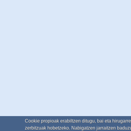
Cookie propioak erabiltzen ditugu, bai eta hirugarr
zerbitzuak hobetzeko. Nabigatzen jarraitzen baduzu