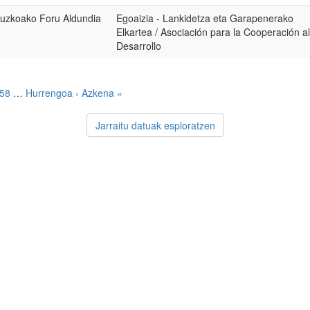
uzkoako Foru Aldundia
Egoaizia - Lankidetza eta Garapenerako
Elkartea / Asociación para la Cooperación al
Desarrollo
58
…
Hurrengoa ›
Azkena »
Jarraitu datuak esploratzen