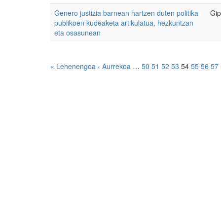
Genero justizia barnean hartzen duten politika
Gip
publikoen kudeaketa artikulatua, hezkuntzan
eta osasunean
« Lehenengoa
‹ Aurrekoa
…
50
51
52
53
54
55
56
57