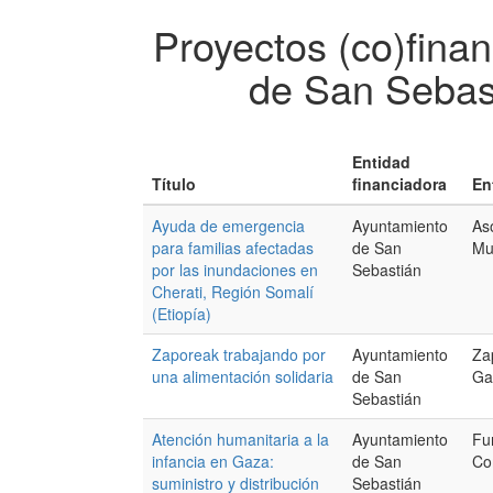
Proyectos (co)fina
de San Sebas
Entidad
Título
financiadora
En
Ayuda de emergencia
Ayuntamiento
As
para familias afectadas
de San
Mu
por las inundaciones en
Sebastián
Cherati, Región Somalí
(Etiopía)
Zaporeak trabajando por
Ayuntamiento
Za
una alimentación solidaria
de San
Ga
Sebastián
Atención humanitaria a la
Ayuntamiento
Fu
infancia en Gaza:
de San
Co
suministro y distribución
Sebastián